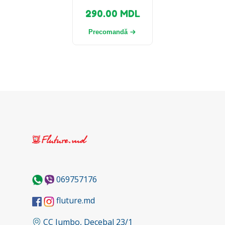
290.00
MDL
Precomandă
069757176
fluture.md
CC Jumbo, Decebal 23/1