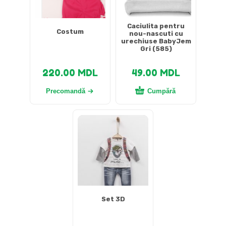
Caciulita pentru
Costum
nou-nascuti cu
urechiuse BabyJem
Gri (585)
220.00
MDL
49.00
MDL
Precomandă
Cumpără
Set 3D