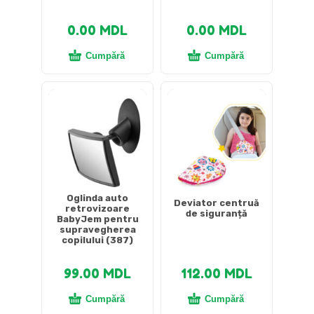
0.00
MDL
0.00
MDL
Cumpără
Cumpără
Oglinda auto
Deviator centruă
retrovizoare
de siguranță
BabyJem pentru
supravegherea
copilului (387)
99.00
MDL
112.00
MDL
Cumpără
Cumpără