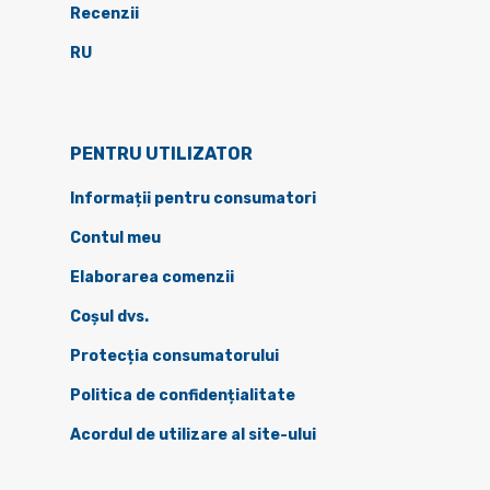
Recenzii
RU
PENTRU UTILIZATOR
Informații pentru consumatori
Contul meu
Elaborarea comenzii
Coșul dvs.
Protecția consumatorului
Politica de confidențialitate
Acordul de utilizare al site-ului