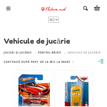
Vehicule de jucărie
JOCURI ȘI JUCĂRII
PENTRU BĂIEȚI
VEHICULE DE JUCĂRIE
SORTEAZĂ DUPĂ PREȚ: DE LA MIC LA MARE