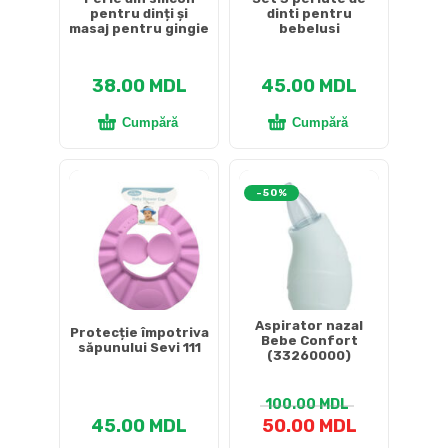
pentru dinți și
dinti pentru
masaj pentru gingie
bebelusi
38.00
MDL
45.00
MDL
Cumpără
Cumpără
-50%
Aspirator nazal
Protecție împotriva
Bebe Confort
săpunului Sevi 111
(33260000)
100.00
MDL
45.00
MDL
50.00
MDL