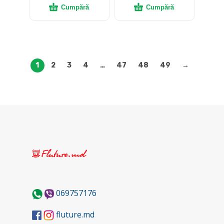
Cumpără
Cumpără
1
2
3
4
…
47
48
49
→
069757176
fluture.md