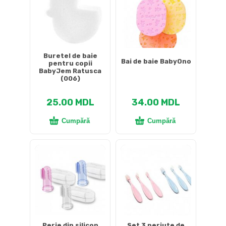
Buretel de baie
Bai de baie BabyOno
pentru copii
BabyJem Ratusca
(006)
25.00
MDL
34.00
MDL
Cumpără
Cumpără
Perie din silicon
Set 3 periute de