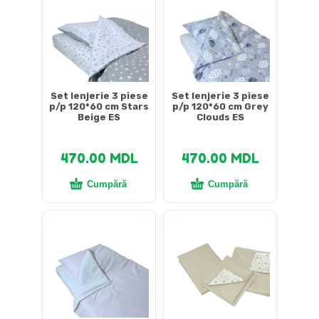
Set lenjerie 3 piese
Set lenjerie 3 piese
p/p 120*60 cm Stars
p/p 120*60 cm Grey
Beige ES
Clouds ES
470.00
MDL
470.00
MDL
Cumpără
Cumpără