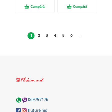
Cumpără
Cumpără
1
2
3
4
5
6
→
069757176
fluture.md