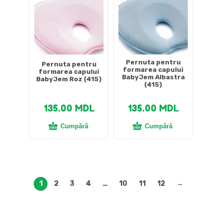
Pernuta pentru
Pernuta pentru
formarea capului
formarea capului
BabyJem Albastra
BabyJem Roz (415)
(415)
135.00
MDL
135.00
MDL
Cumpără
Cumpără
1
2
3
4
…
10
11
12
→