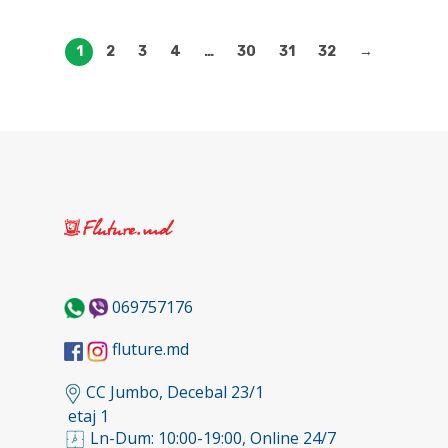
1
2
3
4
…
30
31
32
→
069757176
fluture.md
CC Jumbo, Decebal 23/1
etaj 1
Ln-Dum: 10:00-19:00, Online 24/7