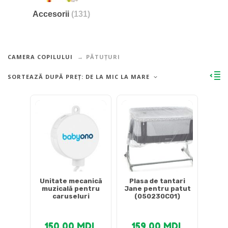
Accesorii
(131)
CAMERA COPILULUI
PĂTUȚURI
SORTEAZĂ DUPĂ PREȚ: DE LA MIC LA MARE
Unitate mecanică
Plasa de tantari
muzicală pentru
Jane pentru patut
caruseluri
(050230C01)
150.00
MDL
159.00
MDL