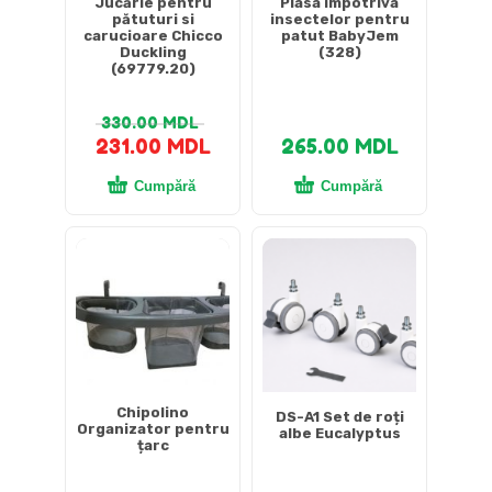
Jucărie pentru
Plasa impotriva
pătuturi si
insectelor pentru
carucioare Chicco
patut BabyJem
Duckling
(328)
(69779.20)
330.00
MDL
231.00
MDL
265.00
MDL
Cumpără
Cumpără
Chipolino
DS-A1 Set de roți
Organizator pentru
albe Eucalyptus
țarc