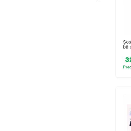
Șos
băie
3
Pre