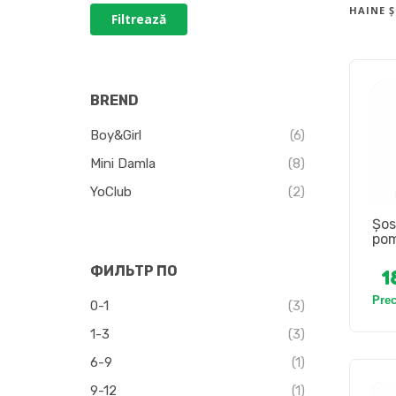
HAINE Ș
Filtrează
BREND
Boy&Girl
(6)
Mini Damla
(8)
YoClub
(2)
Șos
po
ФИЛЬТР ПО
1
Pre
0-1
(3)
1-3
(3)
6-9
(1)
9-12
(1)