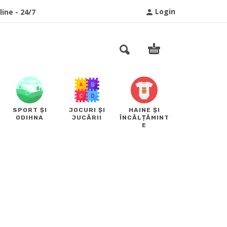
Login
ine - 24/7
SPORT ȘI
JOCURI ȘI
HAINE ȘI
ODIHNA
JUCĂRII
ÎNCĂLȚĂMINT
E