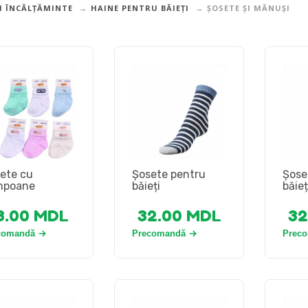
I ÎNCĂLȚĂMINTE
HAINE PENTRU BĂIEȚI
ȘOSETE ȘI MĂNUȘI
ete cu
Șosete pentru
Șose
mpoane
băieți
băieț
8.00
MDL
32.00
MDL
32
comandă
Precomandă
Prec