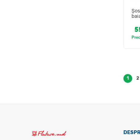
Șos
bai
5
Pre
1
2
DESPR