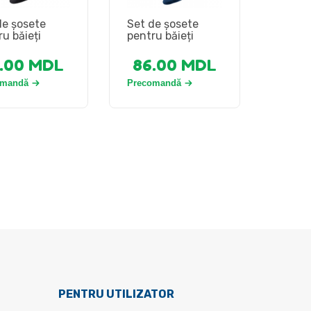
de șosete
Set de șosete
ru băieți
pentru băieți
.00
MDL
86.00
MDL
omandă
Precomandă
PENTRU UTILIZATOR