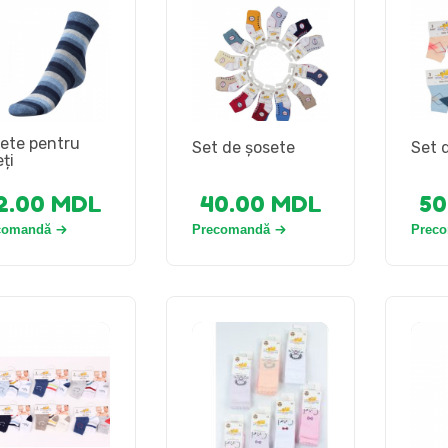
ete pentru
Set de șosete
Set 
ți
2.00
MDL
40.00
MDL
50
comandă
Precomandă
Prec