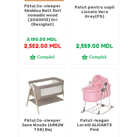
Pătuţ Co-sleeper
Patut pentru copii
Skiddou Natt 3in1
Lionelo Vera
nomadic wood
Grey(PS)
(2040013) Gri
(Resigilat)
3,190.00
MDL
2,552.00
MDL
2,559.00
MDL
Cumpără
Cumpără
Pătuţ Co-sleeper
Patut-leagan
Jane Woods (6882W
Lorelli ALICANTE
T58) Bej
Pink