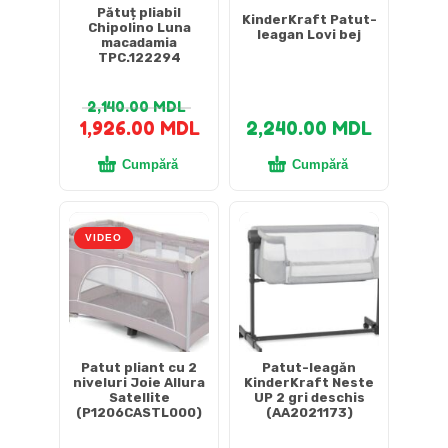
Pătuț pliabil
KinderKraft Patut-
Chipolino Luna
leagan Lovi bej
macadamia
TPC.122294
2,140.00
MDL
1,926.00
MDL
2,240.00
MDL
Cumpără
Cumpără
VIDEO
Patut pliant cu 2
Patut-leagăn
niveluri Joie Allura
KinderKraft Neste
Satellite
UP 2 gri deschis
(P1206CASTL000)
(AA2021173)