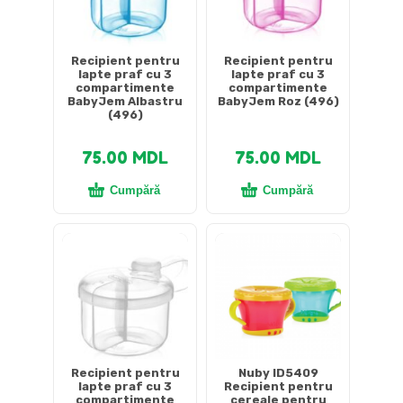
Recipient pentru
Recipient pentru
lapte praf cu 3
lapte praf cu 3
compartimente
compartimente
BabyJem Albastru
BabyJem Roz (496)
(496)
75.00
MDL
75.00
MDL
Cumpără
Cumpără
Recipient pentru
Nuby ID5409
lapte praf cu 3
Recipient pentru
compartimente
cereale pentru