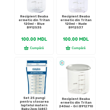
Recipient Beaba
Recipient Beaba
ermetic din Tritan
ermetic din Tritan
120ml – Blue
120ml – Nude
B912535
B912537
100.00
MDL
100.00
MDL
Cumpără
Cumpără
Set 25 pungi
Recipient Beaba
pentru stocarea
ermetic din Tritan
laptelui matern
240ml – Gri B912710
BabyJem (685)