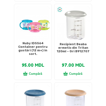
Nuby ID5564
Recipient Beaba
Container pentru
ermetic din Tritan
gustări (12 m+) in
120ml – Gri B912707
sort.
95.00
MDL
97.00
MDL
Cumpără
Cumpără