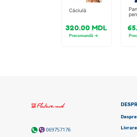
Pan
Căciulă
pen
320.00
MDL
65
Precomandă
Pre
DESPR
Despre
Livrare
069757176