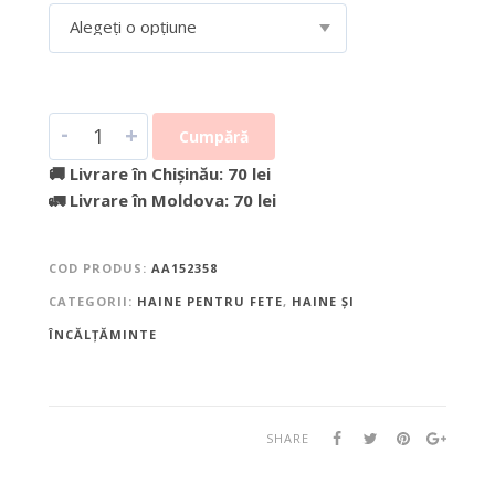
Alegeți o opțiune
-
+
Cumpără
🚚 Livrare în Chișinău: 70 lei
🚛 Livrare în Moldova: 70 lei
COD PRODUS:
AA152358
CATEGORII:
HAINE PENTRU FETE
,
HAINE ȘI
ÎNCĂLȚĂMINTE
SHARE