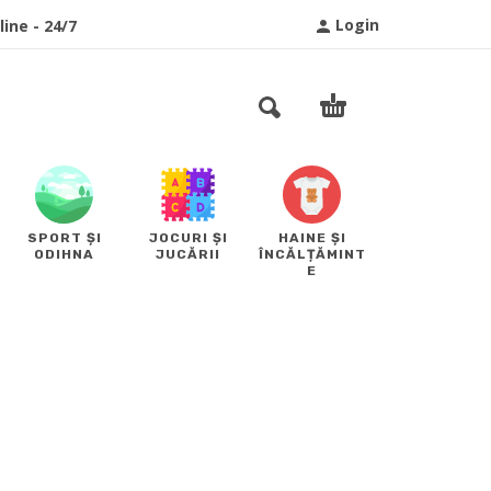
Login
ine - 24/7
SPORT ȘI
JOCURI ȘI
HAINE ȘI
ODIHNA
JUCĂRII
ÎNCĂLȚĂMINT
E