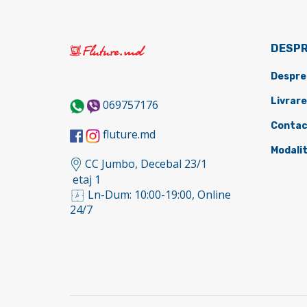
DESPR
Despre
Livrare
069757176
Contac
fluture.md
Modalit
CC Jumbo, Decebal 23/1
etaj 1
Ln-Dum: 10:00-19:00, Online
24/7