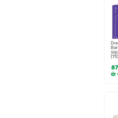
Dr
Bar
sig
(11
8