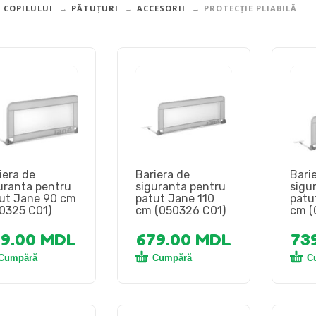
 COPILULUI
PĂTUȚURI
ACCESORII
PROTECȚIE PLIABILĂ
iera de
Bariera de
Bari
uranta pentru
siguranta pentru
sigu
ut Jane 90 cm
patut Jane 110
patu
0325 C01)
cm (050326 C01)
cm (
99.00
MDL
679.00
MDL
73
Cumpără
Cumpără
C