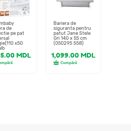
ambaby
Bariera de
era de
siguranta pentru
ectie pe pat
patut Jane Stele
ersal
Gri 140 x 55 cm
ie(110 х50
(050295 S58)
alb
95.00
MDL
1,099.00
MDL
umpără
Cumpără