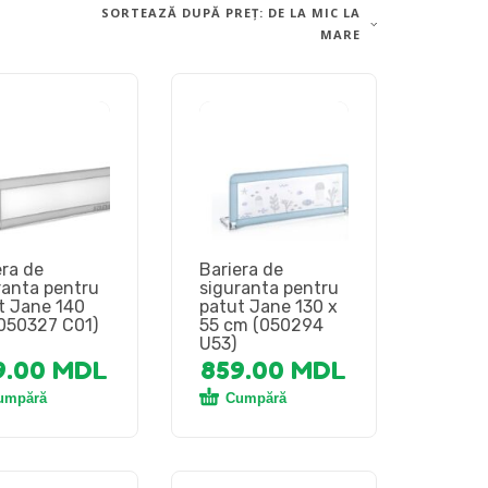
SORTEAZĂ DUPĂ PREȚ: DE LA MIC LA
MARE
era de
Bariera de
ranta pentru
siguranta pentru
t Jane 140
patut Jane 130 x
050327 C01)
55 cm (050294
U53)
9.00
MDL
859.00
MDL
umpără
Cumpără