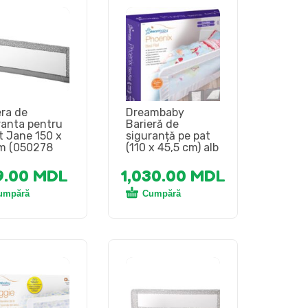
era de
Dreambaby
ranta pentru
Barieră de
t Jane 150 x
siguranță pe pat
m (050278
(110 x 45,5 cm) alb
9.00
MDL
1,030.00
MDL
umpără
Cumpără