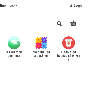
Login
ine - 24/7
SPORT ȘI
JOCURI ȘI
HAINE ȘI
ODIHNA
JUCĂRII
ÎNCĂLȚĂMINT
E