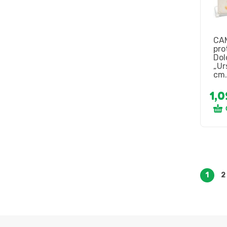
CAM
pro
Dol
„Ur
cm.
1,
1
2