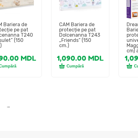
 Bariera de
CAM Bariera de
Dre
tecție pe pat
protecție pe pat
Bari
cenanna Т240
Dolcenanna T243
prot
sulet” (150
„Friends” (150
univ
)
cm.)
Magg
cm) 
090.00
MDL
1,090.00
MDL
1,0
Cumpără
Cumpără
C
→