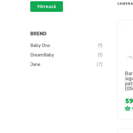
CAMERA
Filtrează
BREND
Baby Ono
(1)
DreamBaby
(1)
Jane
(7)
Bar
sig
pat
(05
5