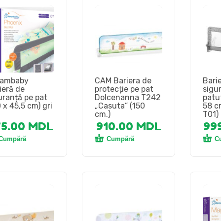
eambaby
CAM Bariera de
Bari
ieră de
protecție pe pat
sigu
uranță pe pat
Dolcenanna T242
patu
0 x 45,5 cm) gri
„Casuta” (150
58 c
cm.)
T01)
75.00
MDL
910.00
MDL
99
Cumpără
Cumpără
C