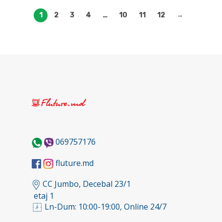
1
2
3
4
…
10
11
12
→
069757176
fluture.md
CC Jumbo, Decebal 23/1
etaj 1
Ln-Dum: 10:00-19:00, Online 24/7