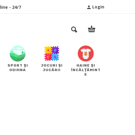
Login
ine - 24/7
SPORT ȘI
JOCURI ȘI
HAINE ȘI
ODIHNA
JUCĂRII
ÎNCĂLȚĂMINT
E