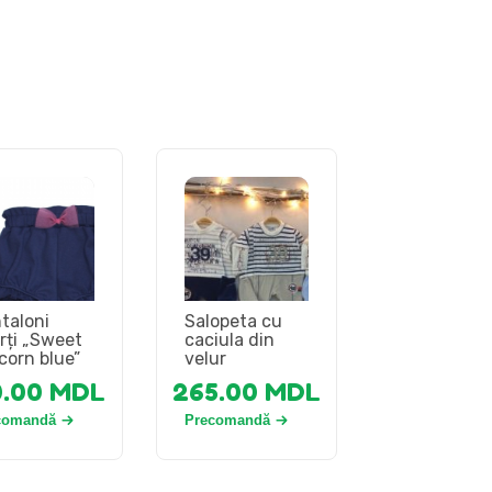
taloni
Salopeta cu
rți „Sweet
caciula din
corn blue”
velur
0.00
MDL
265.00
MDL
comandă
Precomandă