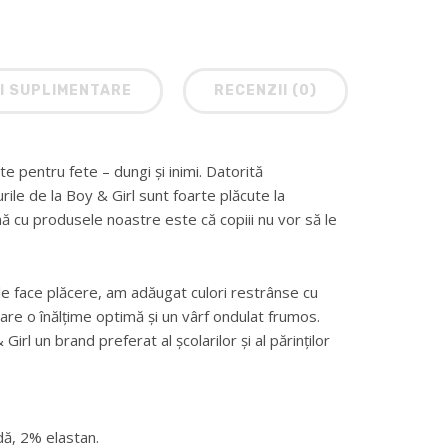
I SUPLIMENTARE
RECENZII (0)
 pentru fete – dungi și inimi. Datorită
rile de la Boy & Girl sunt foarte plăcute la
mă cu produsele noastre este că copiii nu vor să le
 le face plăcere, am adăugat culori restrânse cu
e o înălțime optimă și un vârf ondulat frumos.
 Girl un brand preferat al școlarilor și al părinților
ă, 2% elastan.