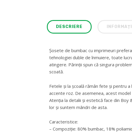
DESCRIERE
INFORMAȚI
Șosete de bumbac cu imprimeuri preferate
tehnologiei duble de înmuiere, toate lucru
atingere. Părinții spun că singura proble
scoată.
Fetele și la școală rămân fete și pentru a
accente roz. De asemenea, acest model ar
Atenția la detalii și estetică face din Boy &
lor și suntem mândri de asta.
Caracteristice:
– Compoziție: 80% bumbac, 18% poliamid