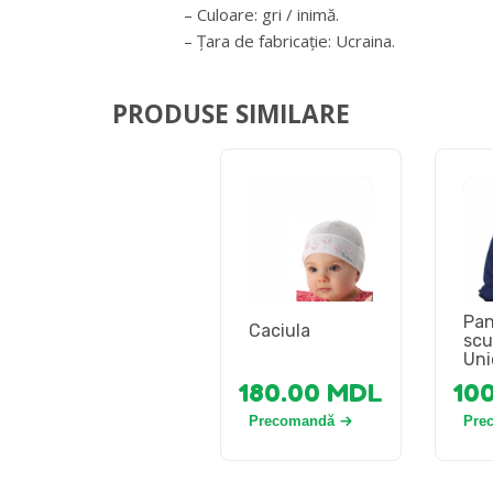
– Culoare: gri / inimă.
– Țara de fabricație: Ucraina.
PRODUSE SIMILARE
Pan
Caciula
scu
Uni
180.00
MDL
10
Precomandă
Pre