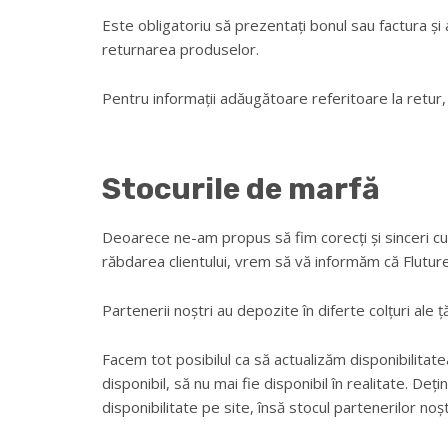
Este obligatoriu să prezentați bonul sau factura și a
returnarea produselor.
Pentru informații adăugătoare referitoare la retur, 
Stocurile de marfă
Deoarece ne-am propus să fim corecți și sinceri cu c
răbdarea clientului, vrem să vă informăm că Fluture l
Partenerii noștri au depozite în diferte colțuri ale ț
Facem tot posibilul ca să actualizăm disponibilitat
disponibil, să nu mai fie disponibil în realitate. De
disponibilitate pe site, însă stocul partenerilor noșt