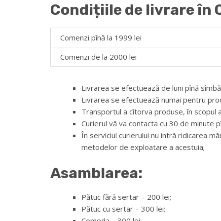
C
ondițiile de livrare în
Comenzi pînă la 1999 lei
Comenzi de la 2000 lei
Livrarea se efectuează de luni pînă sîmbă
Livrarea se efectuează numai pentru prod
Transportul a cîtorva produse, în scopul ale
Curierul vă va contacta cu 30 de minute pî
În serviciul curierului nu intră ridicarea 
metodelor de exploatare a acestuia;
Asamblarea:
Pătuc fără sertar – 200 lei;
Pătuc cu sertar – 300 lei;
Comoda – 300 lei;