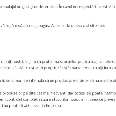
mbalajul original și nedeteriorat. În cazul nerespectării acestor co
vă rugăm să accesați pagina Acordul de utilizare al site-ului.
lienții noștri, și știm că problema stocurilor pentru magazinele onl
ucrează atât cu stocuri proprii, cât și în parteneriat cu alți furnizo
ării, iar uneori se întâmplă că un produs oferit de ei să nu mai fie di
ea produselor pe site cât mai frecvent, dar totuși, se poate întâmp
ținem controlul complet asupra stocurilor noastre, în ceea ce priveș
ri nu poate fi actualizat in timp real.