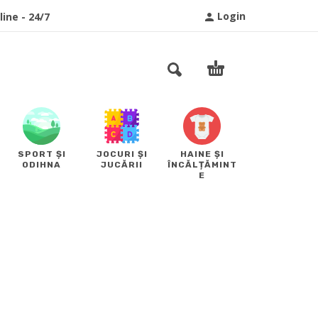
Login
ine - 24/7
SPORT ȘI
JOCURI ȘI
HAINE ȘI
ODIHNA
JUCĂRII
ÎNCĂLȚĂMINT
E