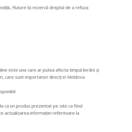
ndiții, Fluture își rezervă dreptul de a refuza
ine este una care ar putea afecta timpul livrării și
ri, care sunt importatori direcți in Moldova.
sponibil.
la ca un produs prezentat pe site ca fiind
te actualizarea informației referitoare la