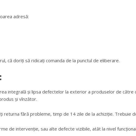
toarea adresă:
l, că doriți să ridicați comanda de la punctul de eliberare.
:
a integrală și lipsa defectelor la exterior a produselor de către
produs și vînzător.
i returna fără probleme, timp de 14 zile de la achiziție. Trebuie
 de intervenție, sau alte defecte vizibile, atât la nivel funcțional, 