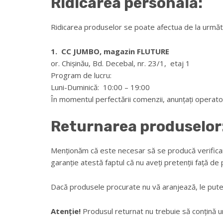
Ridicarea personală:
Ridicarea produselor se poate afectua de la urmă
1. CC JUMBO, magazin FLUTURE
or. Chișinău, Bd. Decebal, nr. 23/1, etaj 1
Program de lucru:
Luni-Duminică: 10:00 – 19:00
În momentul perfectării comenzii, anunțați operatoru
Returnarea produselor
Menționăm că este necesar să se producă verificare
garanție atestă faptul că nu aveți pretenții față de 
Dacă produsele procurate nu vă aranjează, le puteț
Atenție!
Produsul returnat nu trebuie să conțină urme