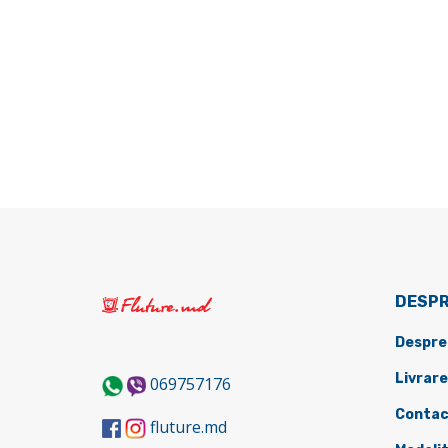
DESPR
Despre
Livrare
069757176
Contac
fluture.md