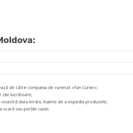
 Moldova:
ează de către compania de curierat «Fan Curier»;
zile lucrătoare;
-voastră data livrării, înainte de a expedia produsele;
 scară sau porțile casei.