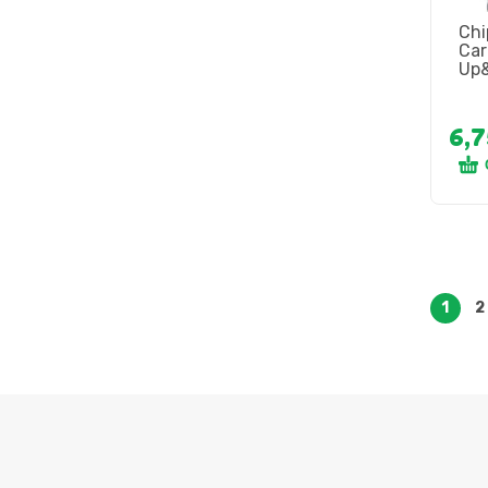
Chi
Car
Up&
6,
1
2