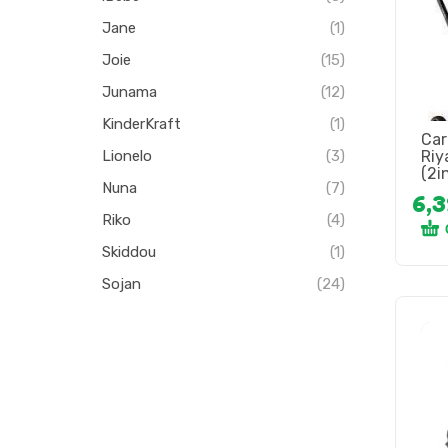
Jane
(1)
Joie
(15)
Junama
(12)
KinderKraft
(1)
Car
Riy
Lionelo
(3)
(2i
Nuna
(7)
6,
Riko
(4)
Skiddou
(1)
Sojan
(24)