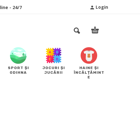
Login
ine - 24/7
SPORT ȘI
JOCURI ȘI
HAINE ȘI
ODIHNA
JUCĂRII
ÎNCĂLȚĂMINT
E