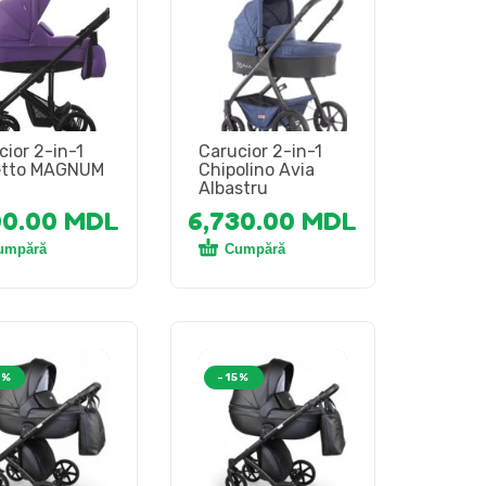
cior 2-in-1
Carucior 2-in-1
etto MAGNUM
Chipolino Avia
Albastru
00.00
MDL
6,730.00
MDL
umpără
Cumpără
5%
-15%