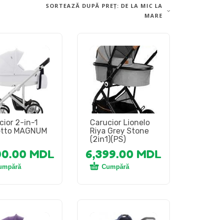
SORTEAZĂ DUPĂ PREȚ: DE LA MIC LA
MARE
cior 2-in-1
Carucior Lionelo
etto MAGNUM
Riya Grey Stone
1
(2in1)(PS)
00.00
MDL
6,399.00
MDL
umpără
Cumpără