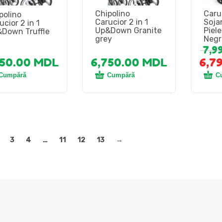
Chipolino
Caru
polino
Carucior 2 in 1
Soja
ucior 2 in 1
Up&Down Granite
Piel
Down Truffle
grey
Negr
7,9
750.00
MDL
6,750.00
MDL
6,7
Cumpără
Cumpără
C
3
4
…
11
12
13
→