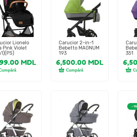
ucior Lionelo
Carucior 2-in-1
Caru
a Pink Violet
Bebetto MAGNUM
Beb
n1)(PS)
193
351
399.00
MDL
6,500.00
MDL
6,5
Cumpără
Cumpără
C
-1