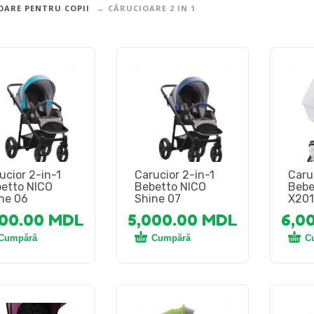
OARE PENTRU COPII
CĂRUCIOARE 2 IN 1
ucior 2-in-1
Carucior 2-in-1
Caru
etto NICO
Bebetto NICO
Beb
ne 06
Shine 07
X20
000.00
MDL
5,000.00
MDL
6,0
Cumpără
Cumpără
C