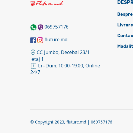
DESPR
Despre
Livrare
069757176
Contac
fluture.md
Modalit
CC Jumbo, Decebal 23/1
etaj 1
Ln-Dum: 10:00-19:00, Online
24/7
© Copyright 2023, fluture.md | 069757176