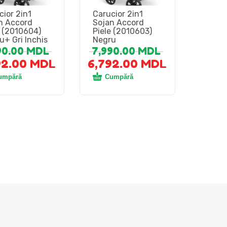
cior 2in1
Carucior 2in1
n Accord
Sojan Accord
e (2010604)
Piele (2010603)
u+ Gri Inchis
Negru
90.00
MDL
7,990.00
MDL
92.00
MDL
6,792.00
MDL
umpără
Cumpără