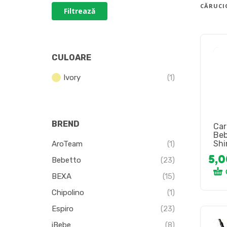
CĂRUCI
Filtrează
CULOARE
Ivory
(1)
BREND
Car
Beb
Shi
AroTeam
(1)
5,
Bebetto
(23)
BEXA
(15)
Chipolino
(1)
Espiro
(23)
iBebe
(8)