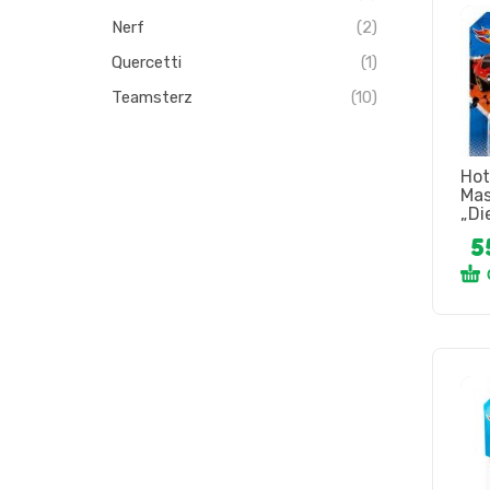
Nerf
(2)
Quercetti
(1)
Teamsterz
(10)
Hot
Mas
„Di
5