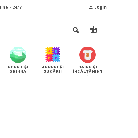
Login
ine - 24/7
SPORT ȘI
JOCURI ȘI
HAINE ȘI
ODIHNA
JUCĂRII
ÎNCĂLȚĂMINT
E