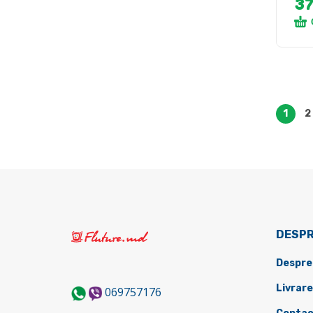
3
1
2
DESPR
Despre
Livrare
069757176