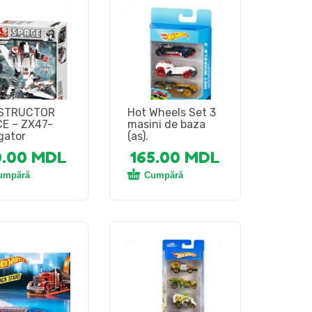
STRUCTOR
Hot Wheels Set 3
E – ZX47-
masini de baza
gator
(as).
0.00
MDL
165.00
MDL
umpără
Cumpără