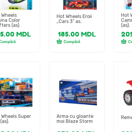
 Wheels
Hot 
Hot Wheels Eroii
ina Color
Cami
„Cars 3” as.
ters (as).
(as).
65.00
MDL
185.00
MDL
20
Cumpără
Cumpără
C
 Wheels Super
Arma cu gloante
Remo
(as).
moi Blaze Storm