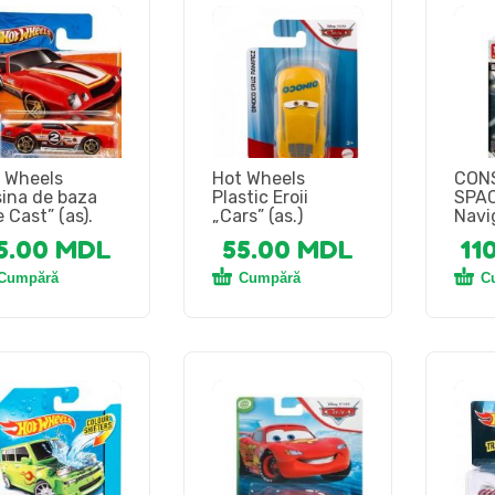
 Wheels
Hot Wheels
CON
ina de baza
Plastic Eroii
SPAC
e Cast” (аs).
„Cars” (as.)
Navi
5.00
MDL
55.00
MDL
11
Cumpără
Cumpără
C