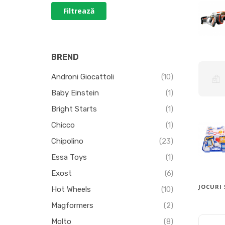
Filtrează
BREND
Androni Giocattoli
(10)
Baby Einstein
(1)
Bright Starts
(1)
Chicco
(1)
Chipolino
(23)
Essa Toys
(1)
Exost
(6)
JOCURI 
Hot Wheels
(10)
Magformers
(2)
Molto
(8)