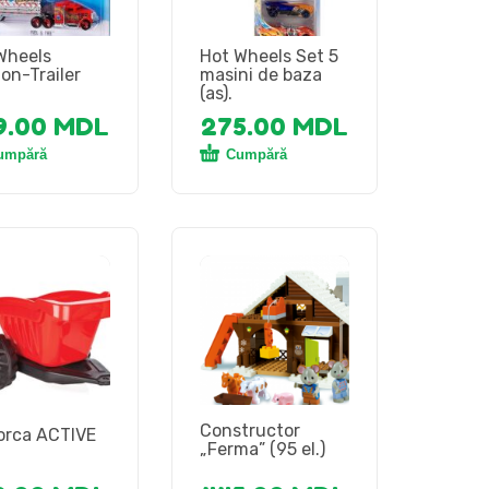
Wheels
Hot Wheels Set 5
on-Trailer
masini de baza
(as).
9.00
MDL
275.00
MDL
umpără
Cumpără
Constructor
rca ACTIVE
„Ferma” (95 el.)