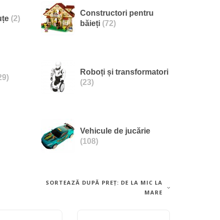
Constructori pentru
nuțe
(2)
băieți
(72)
Roboți și transformatori
29)
(23)
Vehicule de jucărie
(108)
SORTEAZĂ DUPĂ PREȚ: DE LA MIC LA
MARE