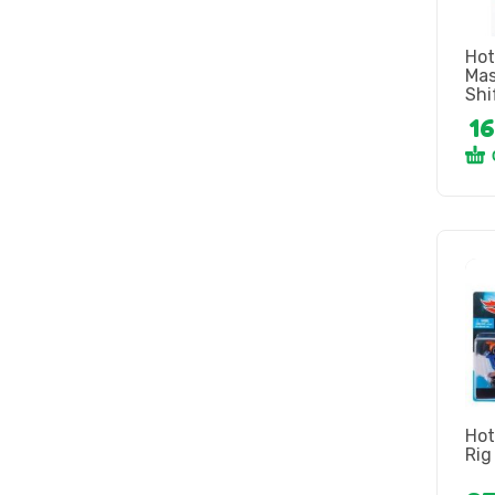
Hot
Mas
Shif
1
Hot
Rig 