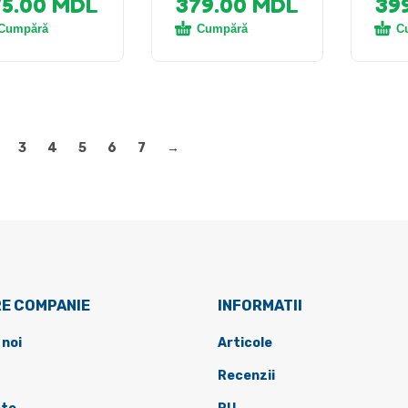
75.00
MDL
379.00
MDL
39
Cumpără
Cumpără
C
3
4
5
6
7
→
E COMPANIE
INFORMATII
 noi
Articole
Recenzii