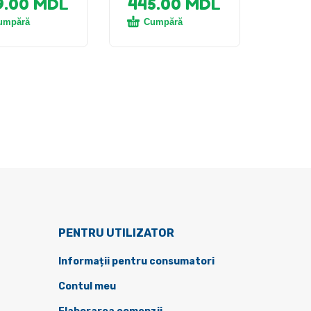
9.00
MDL
445.00
MDL
umpără
Cumpără
PENTRU UTILIZATOR
Informații pentru consumatori
Contul meu