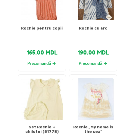
Rochie pentru copii
Rochie cu arc
165.00
MDL
190.00
MDL
Precomandă
Precomandă
Set Rochie +
Rochie „My home is
chilotei (51778)
the sea”