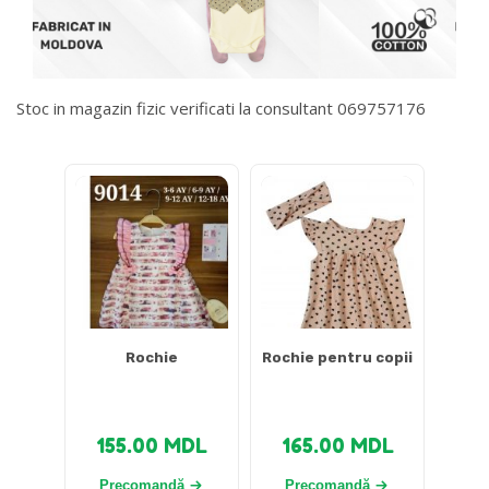
Stoc in magazin fizic verificati la consultant 069757176
DETALII DESPRE LIVRARE >
Rochie
Rochie pentru copii
155.00
MDL
165.00
MDL
Precomandă
Precomandă