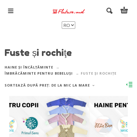
Fuste și rochiţe
HAINE ȘI ÎNCĂLȚĂMINTE
ÎMBRĂCĂMINTE PENTRU BEBELUȘI
FUSTE ȘI ROCHIŢE
SORTEAZĂ DUPĂ PREȚ: DE LA MIC LA MARE