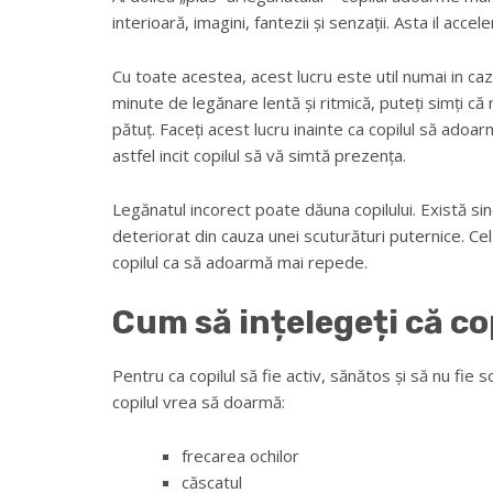
interioară, imagini, fantezii și senzații. Asta il acc
Cu toate acestea, acest lucru este util numai in cazul
minute de legănare lentă și ritmică, puteți simți că
pătuț. Faceți acest lucru inainte ca copilul să adoarm
astfel incit copilul să vă simtă prezența.
Legănatul incorect poate dăuna copilului. Există sin
deteriorat din cauza unei scuturături puternice. Cel 
copilul ca să adoarmă mai repede.
Cum să ințelegeți că co
Pentru ca copilul să fie activ, sănătos și să nu fi
copilul vrea să doarmă:
frecarea ochilor
căscatul