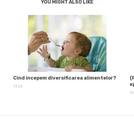
YOU MIGHT ALSO LIKE
Cind incepem diversificarea alimentelor?
(
к
13:22
12