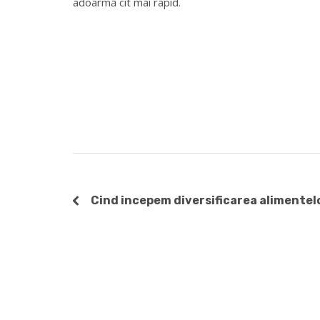
adoarmă cit mai rapid.
Cind incepem diversificarea alimentel