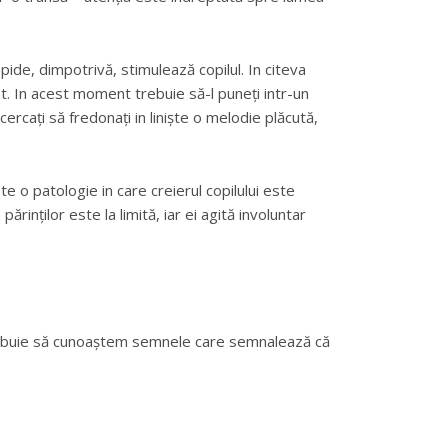
apide, dimpotrivă, stimulează copilul. In citeva
let. In acest moment trebuie să-l puneți intr-un
cercați să fredonați in liniște o melodie plăcută,
e o patologie in care creierul copilului este
rinților este la limită, iar ei agită involuntar
u, trebuie să cunoaștem semnele care semnalează că