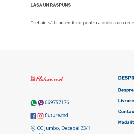
LASĂ UN RĂSPUNS
Trebuie să fii
autentificat
pentru a publica un come
DESPR
Despre
Livrare
069757176
Contac
fluture.md
Modalit
CC Jumbo, Decebal 23/1