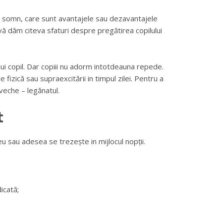
de somn, care sunt avantajele sau dezavantajele
vă dăm citeva sfaturi despre pregătirea copilului
nui copil. Dar copiii nu adorm intotdeauna repede.
 fizică sau supraexcitării in timpul zilei. Pentru a
 veche – legănatul.
t
eu sau adesea se trezește in mijlocul nopții.
icată;