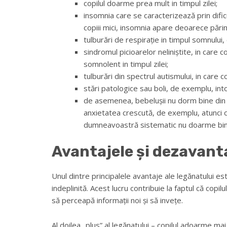
copilul doarme prea mult in timpul zilei;
insomnia care se caracterizează prin dific
copiii mici, insomnia apare deoarece părin
tulburări de respirație in timpul somnului,
sindromul picioarelor neliniștite, in care 
somnolent in timpul zilei;
tulburări din spectrul autismului, in care 
stări patologice sau boli, de exemplu, intox
de asemenea, bebelușii nu dorm bine din c
anxietatea crescută, de exemplu, atunci cin
dumneavoastră sistematic nu doarme bine,
Avantajele și dezavant
Unul dintre principalele avantaje ale legănatului es
indeplinită. Acest lucru contribuie la faptul că copi
să perceapă informații noi și să invețe.
Al doilea „plus” al legănatului – copilul adoarme m