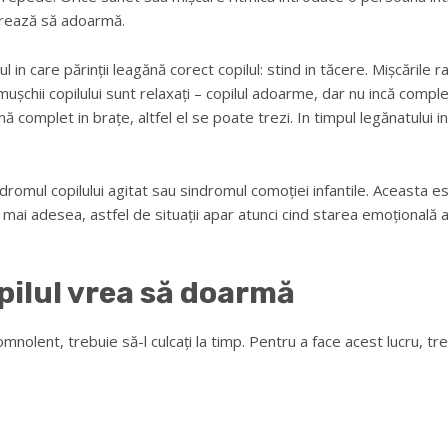
elerează să adoarmă.
 in care părinții leagănă corect copilul: stind in tăcere. Mișcările r
 mușchii copilului sunt relaxați – copilul adoarme, dar nu incă comp
ă complet in brațe, altfel el se poate trezi. In timpul legănatului in
dromul copilului agitat sau sindromul comoției infantile. Aceasta est
mai adesea, astfel de situații apar atunci cind starea emoțională a pă
pilul vrea să doarmă
e somnolent, trebuie să-l culcați la timp. Pentru a face acest lucr