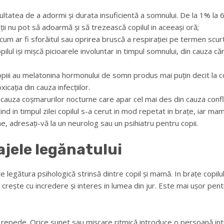
ultatea de a adormi și durata insuficientă a somnului. De la 1% la 
ții nu pot să adoarmă și să trezească copilul in aceeași oră;
 cum ar fi sforăitul sau oprirea bruscă a respirației pe termen scurt
copilul iși mișcă picioarele involuntar in timpul somnului, din cauza
copiii au melatonina hormonului de somn produs mai puțin decit la co
icația din cauza infecțiilor.
auza coșmarurilor nocturne care apar cel mai des din cauza conflic
d in timpul zilei copilul s-a cerut in mod repetat in brațe, iar mam
 adresați-vă la un neurolog sau un psihiatru pentru copii.
ajele legănatului
te legătura psihologică strinsă dintre copil și mamă. In brațe copi
lul crește cu incredere și interes in lumea din jur. Este mai ușor pe
ai repede. Orice sunet sau mișcare ritmică introduce o persoană in