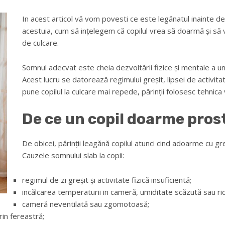
In acest articol vă vom povesti ce este legănatul inainte 
acestuia, cum să ințelegem că copilul vrea să doarmă și să 
de culcare.
Somnul adecvat este cheia dezvoltării fizice și mentale a u
Acest lucru se datorează regimului greșit, lipsei de activitate
pune copilul la culcare mai repede, părinții folosesc tehnica
De ce un copil doarme pros
De obicei, părinții leagănă copilul atunci cind adoarme cu gr
Cauzele somnului slab la copii:
regimul de zi greșit și activitate fizică insuficientă;
incălcarea temperaturii in cameră, umiditate scăzută sau rid
cameră neventilată sau zgomotoasă;
rin fereastră;