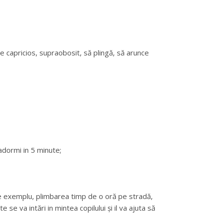
ie capricios, supraobosit, să plingă, să arunce
 adormi in 5 minute;
 De exemplu, plimbarea timp de o oră pe stradă,
 se va intări in mintea copilului și il va ajuta să