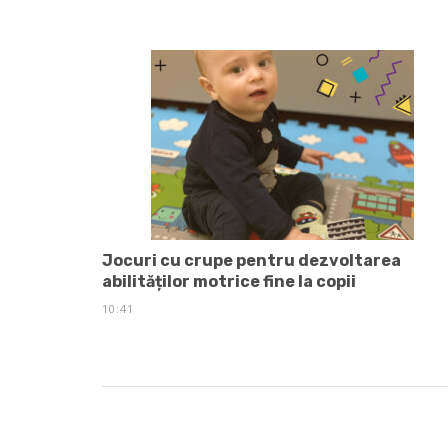
Jocuri cu crupe pentru dezvoltarea
abilităților motrice fine la copii
10:41