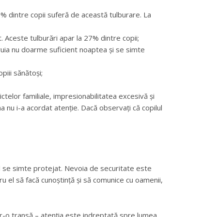
6% dintre copii suferă de această tulburare. La
. Aceste tulburări apar la 27% dintre copii;
 căruia nu doarme suficient noaptea și se simte
piii sănătoși;
telor familiale, impresionabilitatea excesivă și
a nu i-a acordat atenție. Dacă observați că copilul
lul se simte protejat. Nevoia de securitate este
ntru el să facă cunoștință și să comunice cu oamenii,
tr-o transă – atenția este indreptată spre lumea