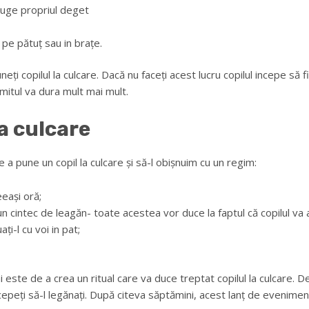
suge propriul deget
 pe pătuț sau in brațe.
 copilul la culcare. Dacă nu faceți acest lucru copilul incepe să f
rmitul va dura mult mai mult.
a culcare
a pune un copil la culcare și să-l obișnuim cu un regim:
eeași oră;
ți un cintec de leagăn- toate acestea vor duce la faptul că copilul va
ți-l cu voi in pat;
 este de a crea un ritual care va duce treptat copilul la culcare.
incepeți să-l legănați. După citeva săptămini, acest lanț de evenimente