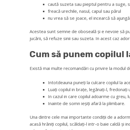
caută suzeta sau pieptul pentru a suge, 
freacă urechile, nasul, capul sau părul
nu vrea să se joace, el incearcă să ajungă
Acestea sunt semne de oboseală și e nevoie să puneți
jucării, să refuze sinii sau suzeta. In acest caz ado
Cum să punem copilul l
Există mai multe recomandări cu privire la modul de 
Intotdeauna puneți la culcare copilul la ac
Luați copilul in brațe, legănați-l, fredona
In cazul in care copilul adoarme cu greu, lua
Inainte de somn ieșiți afară la plimbare.
Una dintre cele mai importante condiții de a adormi
acasă hrăniți copilul, scăldați-l intr-o baie caldă și 