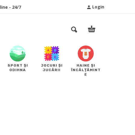
Login
ine - 24/7
SPORT ȘI
JOCURI ȘI
HAINE ȘI
ODIHNA
JUCĂRII
ÎNCĂLȚĂMINT
E