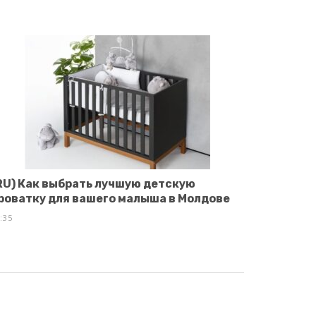
RU) Как выбрать лучшую детскую
роватку для вашего малыша в Молдове
:35