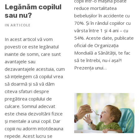
copii într-o mașină poate
Legănăm copilul
reduce mortalitatea
sau nu?
bebelușilor în accidente cu
70%. Și în rândul copiilor cu
IN
ARTICOLE
vârsta între 1 și 4 ani – cu
54%. Aceste date, publicate
In acest articol vă vom
oficial de Organizația
povesti ce este legănatul
Mondială a Sănătății, te fac
inainte de somn, care sunt
să te întrebi, nu-i așa?!
avantajele sau
Prezența unui…
dezavantajele acestuia, cum
să ințelegem că copilul vrea
să doarmă și să vă dăm
citeva sfaturi despre
pregătirea copilului de
culcare. Somnul adecvat
este cheia dezvoltării fizice
și mentale a unui copil. Dar
copiii nu adorm intotdeauna
repede. Acest lucru se