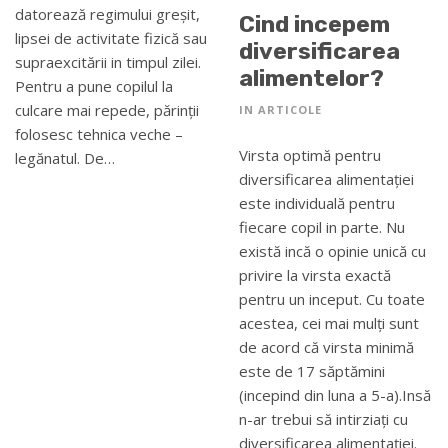
datorează regimului greșit,
Cind incepem
lipsei de activitate fizică sau
diversificarea
supraexcitării in timpul zilei.
alimentelor?
Pentru a pune copilul la
culcare mai repede, părinții
IN
ARTICOLE
folosesc tehnica veche –
Virsta optimă pentru
legănatul. De…
diversificarea alimentației
este individuală pentru
fiecare copil in parte. Nu
există incă o opinie unică cu
privire la virsta exactă
pentru un inceput. Cu toate
acestea, cei mai mulți sunt
de acord că virsta minimă
este de 17 săptămini
(incepind din luna a 5-a).Insă
n-ar trebui să intirziați cu
diversificarea alimentației.