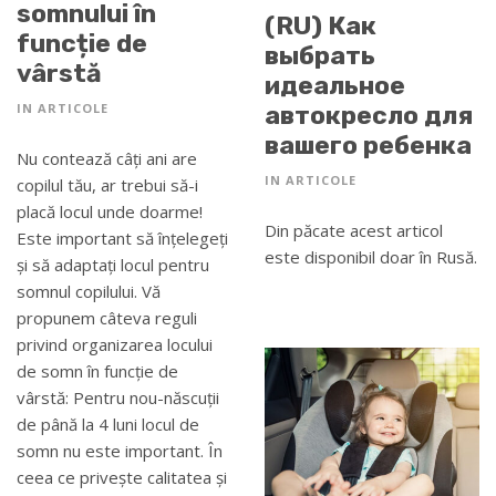
somnului în
(RU) Как
funcție de
выбрать
vârstă
идеальное
автокресло для
IN
ARTICOLE
вашего ребенка
Nu contează câți ani are
IN
ARTICOLE
copilul tău, ar trebui să-i
placă locul unde doarme!
Din păcate acest articol
Este important să înțelegeți
este disponibil doar în Rusă.
și să adaptați locul pentru
somnul copilului. Vă
propunem câteva reguli
privind organizarea locului
de somn în funcție de
vârstă: Pentru nou-născuții
de până la 4 luni locul de
somn nu este important. În
ceea ce privește calitatea și