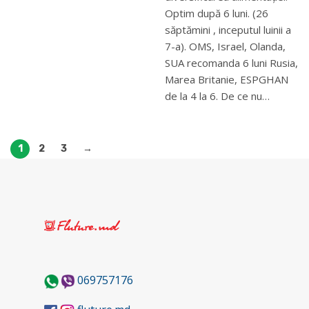
Optim după 6 luni. (26
săptămini , inceputul luinii a
7-a). OMS, Israel, Olanda,
SUA recomanda 6 luni Rusia,
Marea Britanie, ESPGHAN
de la 4 la 6. De ce nu…
1
2
3
→
069757176