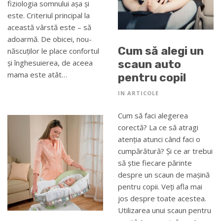
fiziologia somnului așa și
este. Criteriul principal la
această vârstă este – să
adoarmă. De obicei, nou-
Cum să alegi un
născuților le place confortul
scaun auto
și înghesuierea, de aceea
mama este atât…
pentru copil
IN
ARTICOLE
Cum să faci alegerea
corectă? La ce să atragi
atenția atunci când faci o
cumpărătură? Și ce ar trebui
să știe fiecare părinte
despre un scaun de mașină
pentru copii. Veți afla mai
jos despre toate acestea.
Utilizarea unui scaun pentru