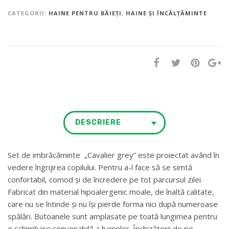
CATEGORII:
HAINE PENTRU BĂIEȚI
,
HAINE ȘI ÎNCĂLȚĂMINTE
DESCRIERE
Set de imbrăcăminte „Cavalier grey” este proiectat având în
vedere îngrijirea copilului. Pentru a-l face să se simtă
confortabil, comod și de încredere pe tot parcursul zilei.
Fabricat din material hipoalergenic moale, de înaltă calitate,
care nu se întinde și nu își pierde forma nici după numeroase
spălări. Butoanele sunt amplasate pe toată lungimea pentru
o schimbare convenabilă a hainelor. Închizătorii de pe