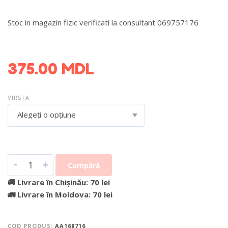
Stoc in magazin fizic verificati la consultant 069757176
DETALII DESPRE LIVRARE >
375.00
MDL
VIRSTA
Alegeți o opțiune
-
+
Cumpără
🚚 Livrare în Chișinău: 70 lei
🚛 Livrare în Moldova: 70 lei
COD PRODUS:
AA168716