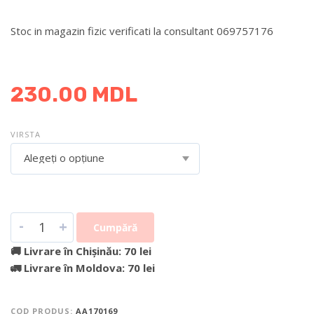
Stoc in magazin fizic verificati la consultant 069757176
DETALII DESPRE LIVRARE >
230.00
MDL
VIRSTA
Alegeți o opțiune
-
+
Cumpără
🚚 Livrare în Chișinău: 70 lei
🚛 Livrare în Moldova: 70 lei
COD PRODUS:
AA170169