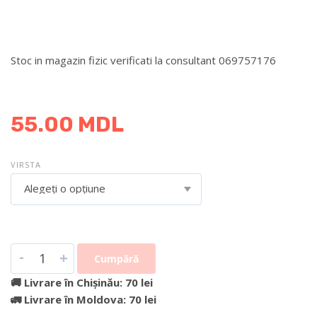
Stoc in magazin fizic verificati la consultant 069757176
DETALII DESPRE LIVRARE >
55.00
MDL
VIRSTA
Alegeți o opțiune
-
+
Cumpără
🚚 Livrare în Chișinău: 70 lei
🚛 Livrare în Moldova: 70 lei