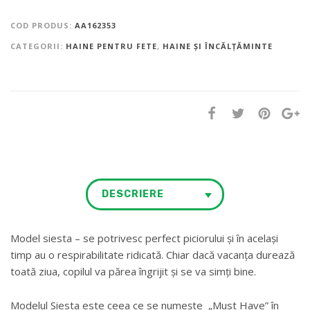
COD PRODUS:
AA162353
CATEGORII:
HAINE PENTRU FETE
,
HAINE ȘI ÎNCĂLȚĂMINTE
DESCRIERE
Model siesta – se potrivesc perfect piciorului și în același
timp au o respirabilitate ridicată. Chiar dacă vacanța durează
toată ziua, copilul va părea îngrijit și se va simți bine.
Modelul Siesta este ceea ce se numește „Must Have” în