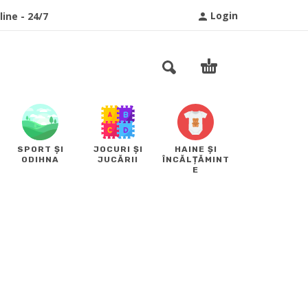
Login
ine - 24/7
SPORT ȘI
JOCURI ȘI
HAINE ȘI
ODIHNA
JUCĂRII
ÎNCĂLȚĂMINT
E