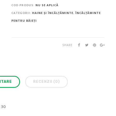
COD PRODUS:
NU SE APLICĂ
CATEGORII:
HAINE ȘI ÎNCĂLȚĂMINTE
,
ÎNCĂLȚĂMINTE
PENTRU BĂIEȚI
SHARE
NTARE
RECENZII (0)
, 30