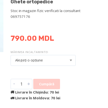
Ghete ortopedice
Stoc in magazin fizic verificati la consultant
069757176
DETALII DESPRE LIVRARE >
790.00
MDL
MĂRIMEA INCALTAMINTEI
Alegeți o opțiune
-
+
Cumpără
🚚 Livrare în Chișinău: 70 lei
🚛 Livrare în Moldova: 70 lei