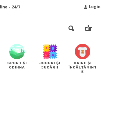
Login
ine - 24/7
SPORT ȘI
JOCURI ȘI
HAINE ȘI
ODIHNA
JUCĂRII
ÎNCĂLȚĂMINT
E