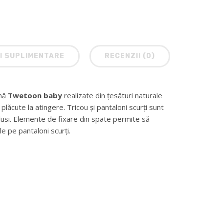
I SUPLIMENTARE
RECENZII (0)
rmă
Twetoon baby
realizate din țesături naturale
 plăcute la atingere. Tricou și pantaloni scurți sunt
lusi. Elemente de fixare din spate permite să
e pe pantaloni scurți.