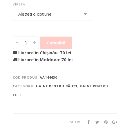
VIRSTA
Alegeți o opțiune
-
+
Cumpără
🚚 Livrare în Chișinău: 70 lei
🚛 Livrare în Moldova: 70 lei
COD PRODUS:
AA144630
CATEGORII:
HAINE PENTRU BĂIEȚI
,
HAINE PENTRU
FETE
SHARE