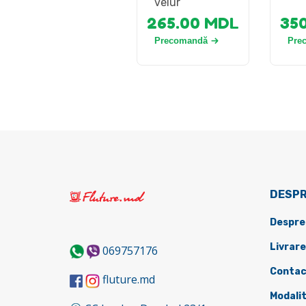
velur
265.00
MDL
35
Precomandă
Pre
DESPR
Despre
Livrare
069757176
Contac
fluture.md
Modalit