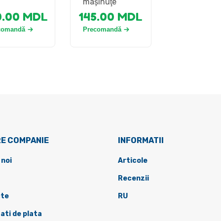
mașinuţe
0.00
MDL
145.00
MDL
comandă
Precomandă
E COMPANIE
INFORMATII
 noi
Articole
Recenzii
te
RU
ati de plata