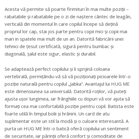
Acesta vă permite să poarte firimituri în mai multe poziții –
rabatabile și rabatabile pe o zi de naștere cântec de leagăn,
verticală din momentul în care copilul începe să dețină
propriul lor cap, stai jos parte pentru copii mici și copii mai
mari in spatele mai mult de un an. Datorită fabricării unei
tehnici de țesut certificată, sigură pentru bumbac și
diagonală, șalul este sigur, elastic și durabil.
Se adaptează perfect copilului și îi sprijină coloana
vertebrală, permițându-vă să vă poziționați picioarele într-o
poziție naturală pentru copilul „Jabka”. Avantajul lui HUG ME
este dimensiunea sa universală. Datorită roților, vă puteți
ajusta ușor lungimea, iar frânghiile cu dopuri vă vor ajuta să
formați cea mai confortabilă poziție pentru copil. Batista este
foarte utilă în timpul bolii și hrănirii. Un card de atu
suplimentar este un stil la modă și o culoare interesantă. A
purta un HUG ME într-o batică oferă copilului un sentiment
de securitate, iar părinții oferă confort și comoditate de