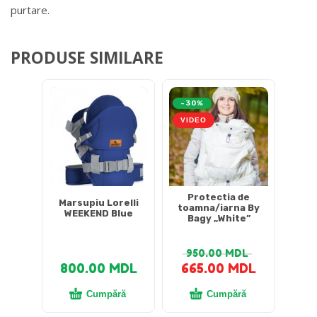
purtare.
PRODUSE SIMILARE
-30%
VIDEO
Protectia de
Marsupiu Lorelli
toamna/iarna By
WEEKEND Blue
Bagy „White”
950.00
MDL
800.00
MDL
665.00
MDL
Cumpără
Cumpără