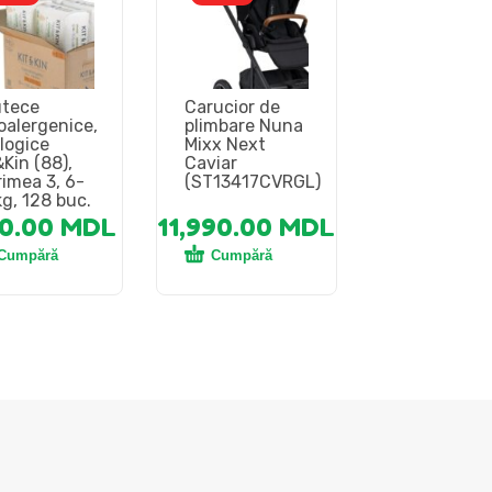
tece
Carucior de
oalergenice,
plimbare Nuna
logice
Mixx Next
&Kin (88),
Caviar
imea 3, 6-
(ST13417CVRGL)
kg, 128 buc.
20.00
MDL
11,990.00
MDL
Cumpără
Cumpără