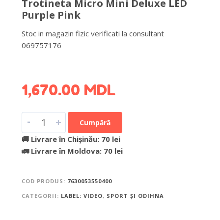
Trotineta Micro Mini Deluxe LED
Purple Pink
Stoc in magazin fizic verificati la consultant
069757176
DETALII DESPRE LIVRARE >
1,670.00
MDL
-
+
Cumpără
🚚 Livrare în Chișinău: 70 lei
🚛 Livrare în Moldova: 70 lei
COD PRODUS:
7630053550400
CATEGORII:
LABEL: VIDEO
,
SPORT ȘI ODIHNA