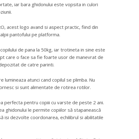
rtate, iar bara ghidonului este vopsita in culori
iunii.
, acest logo avand si aspect practic, fiind din
alpii pantofului pe platforma.
opilului de pana la 50kg, iar trotineta in sine este
apt care o face sa fie foarte usor de manevrat de
depozitat de catre parinti.
are lumineaza atunci cand copilul se plimba. Nu
ornesc si sunt alimentate de rotirea rotilor.
 perfecta pentru copiii cu varste de peste 2 ani.
rea ghidonului le permite copiilor să stapanească
să isi dezvolte coordonarea, echilibrul si abilitatile