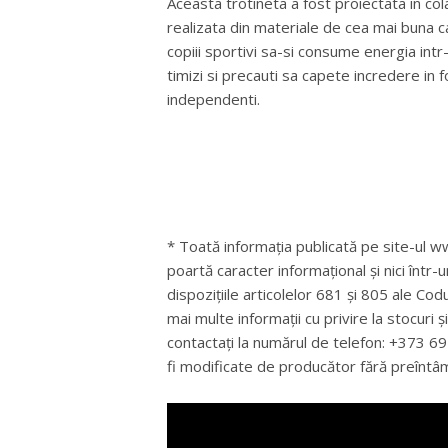
Aceasta trotineta a fost proiectata in col
realizata din materiale de cea mai buna cali
copiii sportivi sa-si consume energia intr
timizi si precauti sa capete incredere in f
independenti.
* Toată informația publicată pe site-ul ww
poartă caracter informațional și nici într-
dispozițiile articolelor 681 și 805 ale Cod
mai multe informații cu privire la stocuri 
contactați la numărul de telefon: +373 
fi modificate de producător fără preîntâ