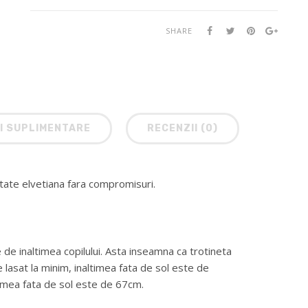
SHARE
I SUPLIMENTARE
RECENZII (0)
itate elvetiana fara compromisuri.
e de inaltimea copilului. Asta inseamna ca trotineta
 lasat la minim, inaltimea fata de sol este de
timea fata de sol este de 67cm.