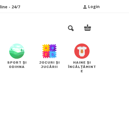
Login
ine - 24/7
SPORT ȘI
JOCURI ȘI
HAINE ȘI
ODIHNA
JUCĂRII
ÎNCĂLȚĂMINT
E