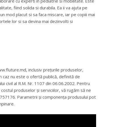
aborare cu experti in pediatrie si mobilitate. Este
tate, fiind solida si durabila. Ea ii va ajuta pe
-un mod placut si sa faca miscare, iar pe copiii mai
ortele lor si sa devina mai dezinvolti si
w.fluture.md, inclusiv prețurile produselor,
un caz nu este o ofertă publică, definită de
ului civil al R.M. Nr. 1107 din 06.06.2002. Pentru
și costul produselor și serviciilor, vă rugăm să ne
69757176. Parametrii și componența produsului pot
mpinare.