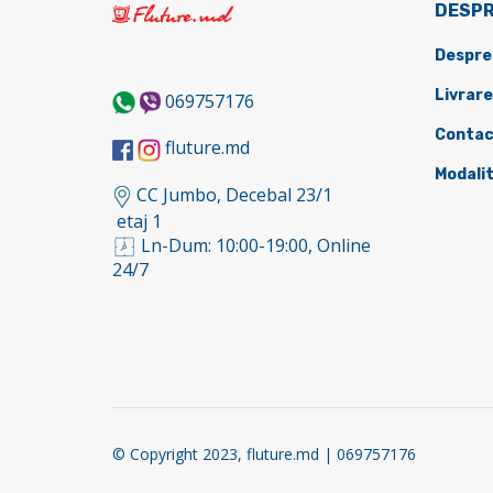
DESPR
Despre
Livrare
069757176
Contac
fluture.md
Modalit
CC Jumbo, Decebal 23/1
etaj 1
Ln-Dum: 10:00-19:00, Online
24/7
© Copyright 2023, fluture.md | 069757176