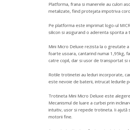
Platforma, frana si manerele au culori aso
metalizate, fiind protejata impotriva coroz
Pe platforma este imprimat logo-ul MICRO
silicon si asigurand o aderenta sporita a t
Mini Micro Deluxe rezista la o greutate a c
foarte usoara, cantarind numai 1,95kg, f
catre copil, dar si usor de transportat si 
Rotile trotinetei au leduri incorporate, c
este nevoie de baterii, intrucat ledurile p
Trotineta Mini Micro Deluxe este alegerea
Mecanismul de luare a curbei prin inclina
intuitiv, usor si repede trotineta. Ii ajută 
motorii fine.