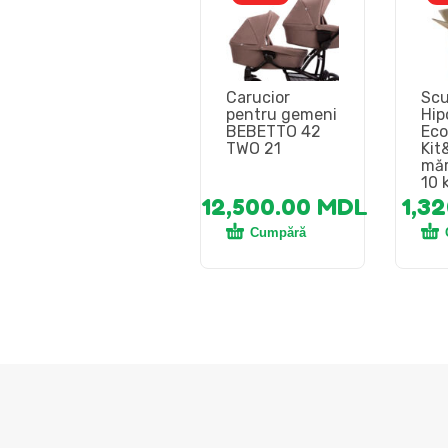
Carucior
Scu
pentru gemeni
Hip
BEBETTO 42
Eco
TWO 21
Kit
măr
10 
12,500.00
MDL
1,3
Cumpără