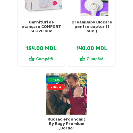
Garnituri de
DreamBaby Blocare
etanșare COMFORT
pentru cuptor (1
50+20 buc
buc.)
154.00
MDL
140.00
MDL
Cumpără
Cumpără
-13%
VIDEO
Rucsac ergonomic
By Bagy Premium
„Bordo”