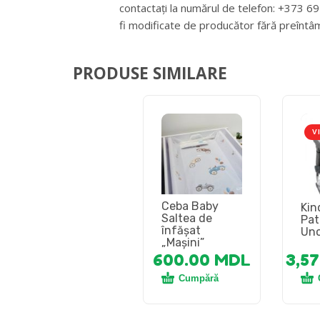
contactați la numărul de telefon: +373 
fi modificate de producător fără preîntâ
PRODUSE SIMILARE
V
Ceba Baby
Kin
Saltea de
Pat
înfăşat
Uno
„Mașini”
600.00
MDL
3,5
Cumpără