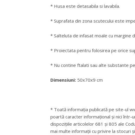
* Husa este detasabila si lavabila.
* Suprafata din zona scutecului este imp
* Salteluta de infasat moale cu margine d
* Proiectata pentru folosirea pe orice sup
* Nu contine ftalati sau alte substante pe
Dimensiuni:
50x70x9 cm
* Toată informația publicată pe site-ul ww
poartă caracter informațional și nici într-
dispozițiile articolelor 681 și 805 ale Cod
mai multe informații cu privire la stocuri 