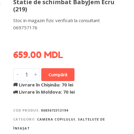
Statie de schimbat BabyJem Ecru
(219)
Stoc in magazin fizic verificati la consultant
069757176
DETALII DESPRE LIVRARE >
659.00
MDL
-
+
Cumpără
🚚 Livrare în Chișinău: 70 lei
🚛 Livrare în Moldova: 70 lei
COD PRODUS:
8683672312194
CATEGORII:
CAMERA COPILULUI
,
SALTELUȚE DE
ÎNFAȘAT