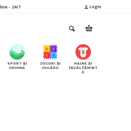
Login
ine - 24/7
SPORT ȘI
JOCURI ȘI
HAINE ȘI
ODIHNA
JUCĂRII
ÎNCĂLȚĂMINT
E