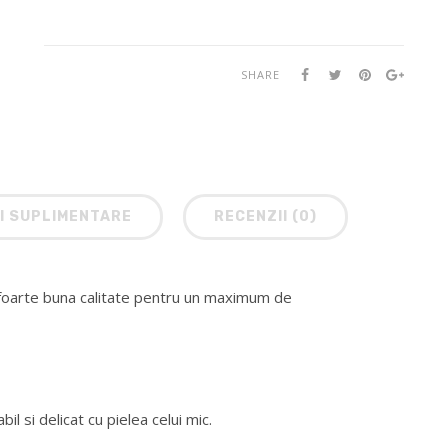
SHARE
I SUPLIMENTARE
RECENZII (0)
e foarte buna calitate pentru un maximum de
il si delicat cu pielea celui mic.