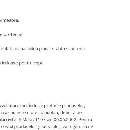
ermeabila.
e protectie.
rafata plana solida plana, stabila si neteda.
riculoase pentru copil.
w.fluture.md, inclusiv prețurile produselor,
un caz nu este o ofertă publică, definită de
ului civil al R.M. Nr. 1107 din 06.06.2002. Pentru
și costul produselor și serviciilor, vă rugăm să ne