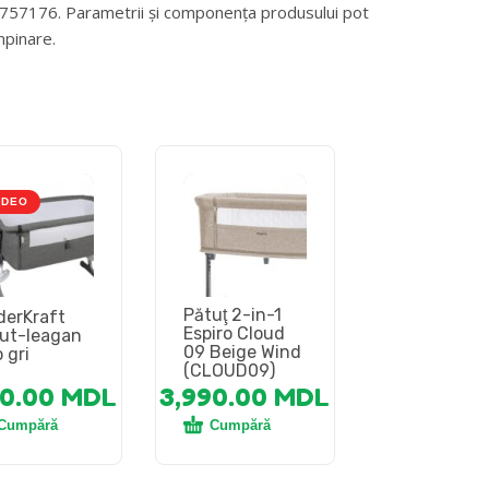
69757176. Parametrii și componența produsului pot
mpinare.
IDEO
Pătuţ 2-in-1
derKraft
Espiro Cloud
ut-leagan
09 Beige Wind
 gri
(CLOUD09)
70.00
MDL
3,990.00
MDL
Cumpără
Cumpără