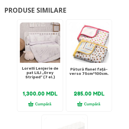
PRODUSE SIMILARE
Lorelli Lenjerie de
Pătură flanel față-
pat LILI „Grey
verso 75cm*100cm.
Striped” (7 el.)
1,300.00
MDL
285.00
MDL
Cumpără
Cumpără