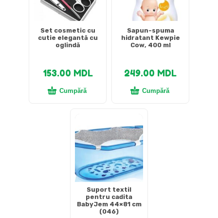
Set cosmetic cu
Sapun-spuma
cutie elegantă cu
hidratant Kewpie
oglindă
Cow, 400 ml
153.00
MDL
249.00
MDL
Cumpără
Cumpără
Suport textil
pentru cadita
BabyJem 44×81 cm
(046)