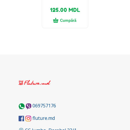
125.00
MDL
Cumpără
069757176
fluture.md