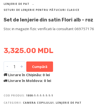
LENJERIE DE PAT
SETURI DE LENJERIE PENTRU PĂTUCURI CLASICE
Set de lenjerie din satin Flori alb – roz
Stoc in magazin fizic verificati la consultant 069757176
DETALII DESPRE LIVRARE >
3,325.00
MDL
-
+
Cumpără
🚚 Livrare în Chișinău: 0 lei
🚛 Livrare în Moldova: 0 lei
COD PRODUS:
1800-1-1-1-1-1-1-1
CATEGORII:
CAMERA COPILULUI
,
LENJERIE DE PAT