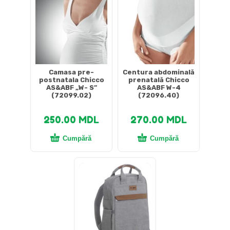
Camasa pre-
Centura abdominală
postnatala Chicco
prenatală Chicco
AS&ABF „W- S”
AS&ABF W-4
(72099.02)
(72096.40)
250.00
MDL
270.00
MDL
Cumpără
Cumpără