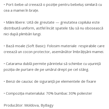
• Port-bebe-ul creează o poziție pentru bebeluș similară cu
cea a mamei în brațe.
• Mâini libere: Uită de greutate — greutatea copilului este
distribuită uniform, astfel încât spatele tău să nu obosească
nici după plimbări lungi.
• Bază moale (Soft Basic): Folosim materiale respirabile care
creează un cocon protector, asemănător îmbrățișării mamei.
• Catarama dublă permite părintelui să schimbe cu ușurință
poziția de purtare de pe umărul drept pe cel stâng.
• Benzi de cauciuc de siguranță pe elementele de fixare
• Compoziția materialului: 70% bumbac 30% poliester
Producător: Moldova, ByBagy