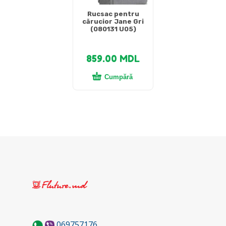
Rucsac pentru
cărucior Jane Gri
(080131 U05)
859.00
MDL
Cumpără
069757176