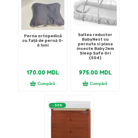
Saltea reductor
Perna ortopedică
BabyNest cu
cu față de pernă 0-
pernuta si plasa
6 luni
insecte BabyJem
Sleep Safe Gri
(554)
170.00
MDL
975.00
MDL
Cumpără
Cumpără
-30%