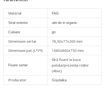
Material
FAG
Strat exterior
ulei de in organic
Culoare
gri
Dimensiuni sertar
78,50х77х200 mm
Dimensiuni pat (L*I*l)
1680х860х750 mm
fără fixare la baza
patului/prezența roților
Fixare sertar
(4buc)
Producator
Goydalka