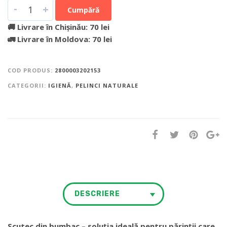
-
+
Cumpără
🚚 Livrare în Chișinău: 70 lei
🚛 Livrare în Moldova: 70 lei
COD PRODUS:
2800003202153
CATEGORII:
IGIENĂ
,
PELINCI NATURALE
DESCRIERE
Scutec din bumbac – soluția ideală pentru părinții care