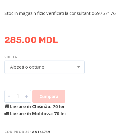
Stoc in magazin fizic verificati la consultant 069757176
DETALII DESPRE LIVRARE >
285.00
MDL
VIRSTA
Alegeți o opțiune
-
+
Cumpără
🚚 Livrare în Chișinău: 70 lei
🚛 Livrare în Moldova: 70 lei
COD PRODUS:
AA146739