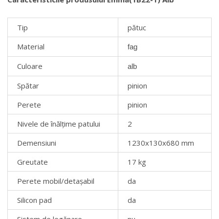
Tip
pătuc
Material
fag
Culoare
alb
Spătar
pinion
Perete
pinion
Nivele de înălțime patului
2
Demensiuni
1230x130x680 mm
Greutate
17 kg
Perete mobil/detașabil
da
Silicon pad
da
Sistem de legănare
nu