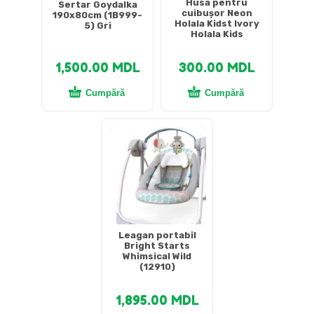
Husa pentru
Sertar Goydalka
cuibușor Neon
190x80cm (1B999-
Holala Kidst Ivory
5) Gri
Holala Kids
1,500.00
MDL
300.00
MDL
Cumpără
Cumpără
Leagan portabil
Bright Starts
Whimsical Wild
(12910)
1,895.00
MDL