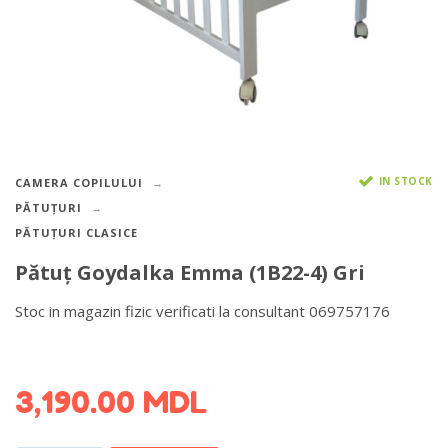
IN STOCK
CAMERA COPILULUI
PĂTUȚURI
PĂTUȚURI CLASICE
Pătuţ Goydalka Emma (1B22-4) Gri
Stoc in magazin fizic verificati la consultant 069757176
DETALII DESPRE LIVRARE >
3,190.00
MDL