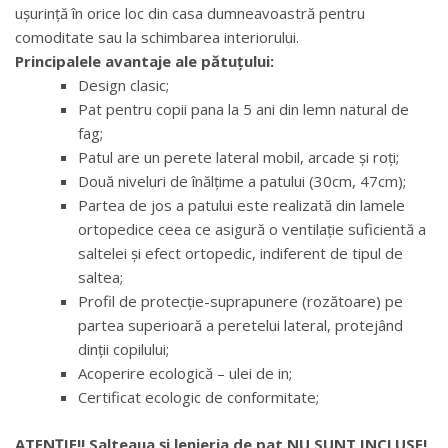
ușurință în orice loc din casa dumneavoastră pentru
comoditate sau la schimbarea interiorului.
Principalele avantaje ale pătuțului:
Design clasic;
Pat pentru copii pana la 5 ani din lemn natural de
fag;
Patul are un perete lateral mobil, arcade și roți;
Două niveluri de înălțime a patului (30cm, 47cm);
Partea de jos a patului este realizată din lamele
ortopedice ceea ce asigură o ventilație suficientă a
saltelei și efect ortopedic, indiferent de tipul de
saltea;
Profil de protecție-suprapunere (rozătoare) pe
partea superioară a peretelui lateral, protejând
dinții copilului;
Acoperire ecologică – ulei de in;
Certificat ecologic de conformitate;
ATENŢIE!! Salteaua și lenjeria de pat NU SUNT INCLUSE!