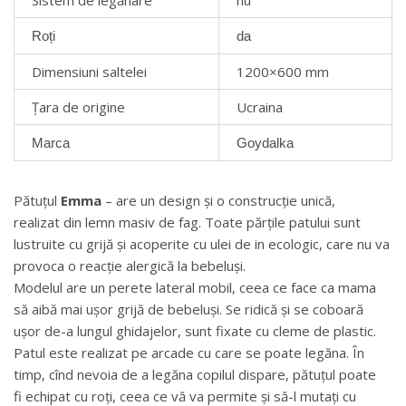
Roți
da
Dimensiuni saltelei
1200×600 mm
Țara de origine
Ucraina
Marca
Goydalka
Pătuțul
Emma
– are un design și o construcție unică,
realizat din lemn masiv de fag. Toate părțile patului sunt
lustruite cu grijă și acoperite cu ulei de in ecologic, care nu va
provoca o reacție alergică la bebeluși.
Modelul are un perete lateral mobil, ceea ce face ca mama
să aibă mai ușor grijă de bebeluși. Se ridică și se coboară
ușor de-a lungul ghidajelor, sunt fixate cu cleme de plastic.
Patul este realizat pe arcade cu care se poate legăna. În
timp, cînd nevoia de a legăna copilul dispare, pătuțul poate
fi echipat cu roți, ceea ce vă va permite și să-l mutați cu