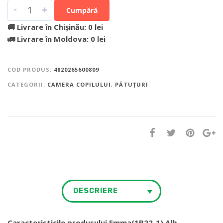
-
+
Cumpără
🚚 Livrare în Chișinău: 0 lei
🚛 Livrare în Moldova: 0 lei
COD PRODUS:
4820265600809
CATEGORII:
CAMERA COPILULUI
,
PĂTUȚURI
DESCRIERE
Caracteristicile produsului Emma(1В22-1) Alb