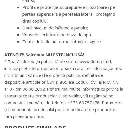
saltea;
Profil de protecție-suprapunere (rozătoare) pe
partea superioară a peretelui lateral, protejând
dinții copilului;
Două niveluri de înălțime a patului;
Vopsele certificate pe baza de apa;
Toate detaliile au forme rotunjite sigure;
ATENŢIE!! Salteaua NU ESTE INCLUSĂ!
* Toată informația publicată pe site-ul www.fluture.md,
inclusiv prețurile produselor, poartă caracter informațional și
nici într-un caz nu este o ofertă publică, definită de
dispozițiile articolelor 681 și 805 ale Codului civil al R.M. Nr.
1107 din 06.06.2002. Pentru mai multe informații cu privire la
stocuri și costul produselor și serviciilor, vă rugăm să ne
contactați la numărul de telefon: +373 69757176. Parametrii
și componența produsului pot fi modificate de producător
fără preîntâmpinare.