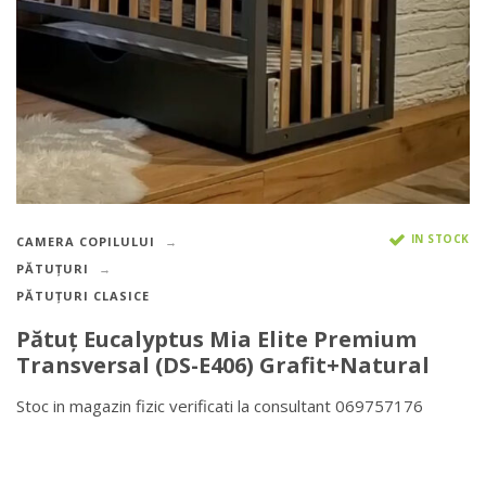
IN STOCK
CAMERA COPILULUI
PĂTUȚURI
PĂTUȚURI CLASICE
Pătuţ Eucalyptus Mia Elite Premium
Transversal (DS-E406) Grafit+Natural
Stoc in magazin fizic verificati la consultant 069757176
DETALII DESPRE LIVRARE >