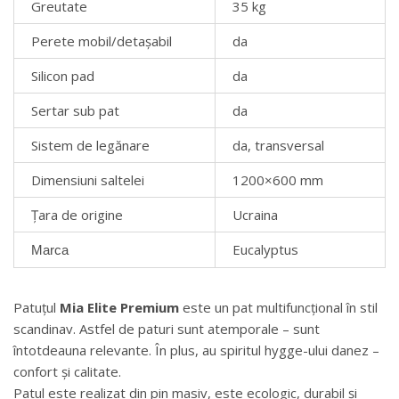
Greutate
35 kg
Perete mobil/detașabil
da
Silicon pad
da
Sertar sub pat
da
Sistem de legănare
da, transversal
Dimensiuni saltelei
1200×600 mm
Țara de origine
Ucraina
Eucalyptus
Marca
Patuțul
Mia Elite Premium
este un pat multifuncțional în stil
scandinav. Astfel de paturi sunt atemporale – sunt
întotdeauna relevante. În plus, au spiritul hygge-ului danez –
confort și calitate.
Patul este realizat din pin masiv, este ecologic, durabil și