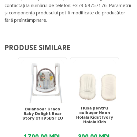
contactați la numărul de telefon: +373 69757176. Parametrii
și componența produsului pot fi modificate de producător
fără preîntâmpinare.
PRODUSE SIMILARE
Husa pentru
Balansoar Graco
cuibușor Neon
Baby Delight Bear
Holala Kidst Ivory
Story G1H95BSTEU
Holala Kids
1,700.00
MDL
300.00
MDL