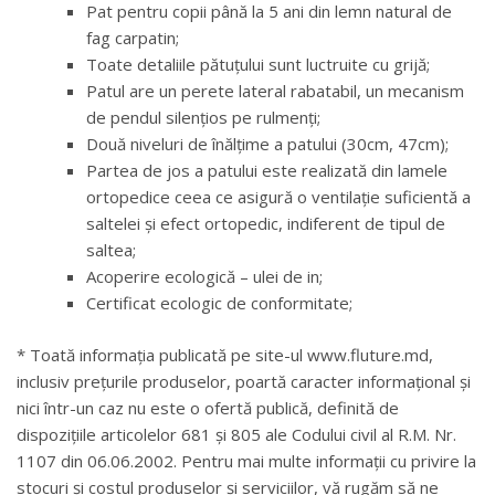
Pat pentru copii până la 5 ani din lemn natural de
fag carpatin;
Toate detaliile pătuțului sunt luctruite cu grijă;
Patul are un perete lateral rabatabil, un mecanism
de pendul silențios pe rulmenți;
Două niveluri de înălțime a patului (30cm, 47cm);
Partea de jos a patului este realizată din lamele
ortopedice ceea ce asigură o ventilație suficientă a
saltelei și efect ortopedic, indiferent de tipul de
saltea;
Acoperire ecologică – ulei de in;
Certificat ecologic de conformitate;
* Toată informația publicată pe site-ul www.fluture.md,
inclusiv prețurile produselor, poartă caracter informațional și
nici într-un caz nu este o ofertă publică, definită de
dispozițiile articolelor 681 și 805 ale Codului civil al R.M. Nr.
1107 din 06.06.2002. Pentru mai multe informații cu privire la
stocuri și costul produselor și serviciilor, vă rugăm să ne