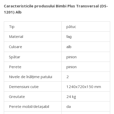
Caracteristicile produsului Bimbi Plus Transversal (DS-
1201) Alb
Tip
pătuc
Material
fag
Culoare
alb
Spătar
pinion
Perete
pinion
Nivele de înălțime patului
2
Demensiuni cutie
1240х720х150 mm
Greutate
24 kg
Perete mobil/detașabil
da