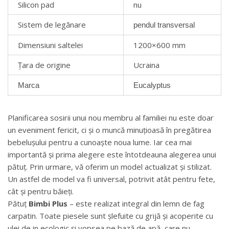
Silicon pad
nu
Sistem de legănare
pendul transversal
Dimensiuni saltelei
1200×600 mm
Țara de origine
Ucraina
Marca
Eucalyptus
Planificarea sosirii unui nou membru al familiei nu este doar
un eveniment fericit, ci și o muncă minuțioasă în pregătirea
bebelușului pentru a cunoaște noua lume. Iar cea mai
importantă și prima alegere este întotdeauna alegerea unui
pătuț. Prin urmare, vă oferim un model actualizat și stilizat.
Un astfel de model va fi universal, potrivit atât pentru fete,
cât și pentru băieți.
Pătuț
Bimbi Plus
– este realizat integral din lemn de fag
carpatin. Toate piesele sunt șlefuite cu grijă și acoperite cu
ulei de in ecologic și vopsea pe bază de apă, care nu