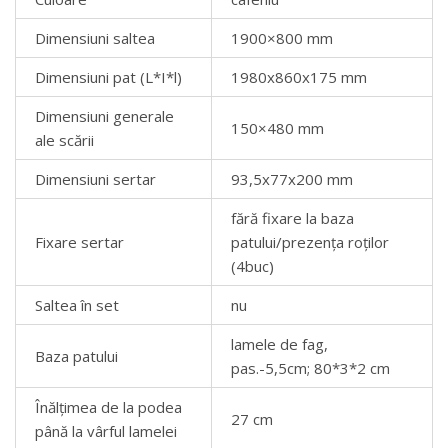
Dimensiuni saltea
1900×800 mm
Dimensiuni pat (L*I*l)
1980х860х175 mm
Dimensiuni generale
150×480 mm
ale scării
Dimensiuni sertar
93,5х77х200 mm
fără fixare la baza
Fixare sertar
patului/prezența roților
(4buc)
Saltea în set
nu
lamele de fag,
Baza patului
pas.-5,5cm; 80*3*2 cm
Înălțimea de la podea
27 cm
până la vârful lamelei