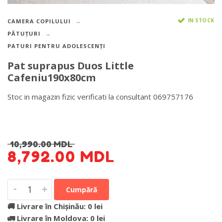
IN STOCK
CAMERA COPILULUI
PĂTUȚURI
PATURI PENTRU ADOLESCENȚI
Pat suprapus Duos Little
Cafeniu190x80cm
Stoc in magazin fizic verificati la consultant 069757176
DETALII DESPRE LIVRARE >
10,990.00
MDL
8,792.00
MDL
-
+
Cumpără
🚚 Livrare în Chișinău: 0 lei
🚛 Livrare în Moldova: 0 lei