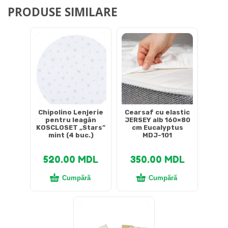
PRODUSE SIMILARE
Chipolino Lenjerie
Cearsaf cu elastic
pentru leagăn
JERSEY alb 160×80
KOSCLOSET „Stars”
cm Eucalyptus
mint (4 buc.)
MDJ-101
520.00
MDL
350.00
MDL
Cumpără
Cumpără