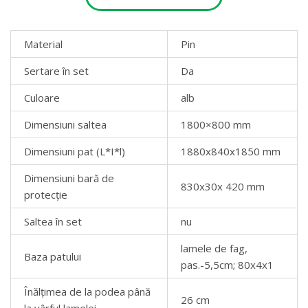
Material
Pin
Sertare în set
Da
Culoare
alb
Dimensiuni saltea
1800×800 mm
Dimensiuni pat (L*I*l)
1880x840x1850 mm
Dimensiuni bară de
830x30x 420 mm
protecție
Saltea în set
nu
lamele de fag,
Baza patului
pas.-5,5cm; 80x4x1
Înălțimea de la podea până
26 cm