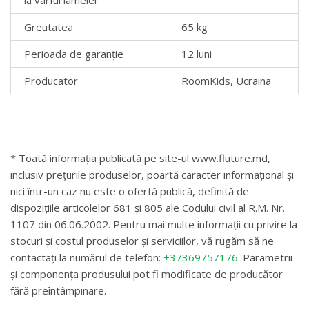
la vârful lamelei
Greutatea
65 kg
Perioada de garanție
12 luni
Producator
RoomKids, Ucraina
* Toată informația publicată pe site-ul www.fluture.md,
inclusiv prețurile produselor, poartă caracter informațional și
nici într-un caz nu este o ofertă publică, definită de
dispozițiile articolelor 681 și 805 ale Codului civil al R.M. Nr.
1107 din 06.06.2002. Pentru mai multe informații cu privire la
stocuri și costul produselor și serviciilor, vă rugăm să ne
contactați la numărul de telefon:
+37369757176
. Parametrii
și componența produsului pot fi modificate de producător
fără preîntâmpinare.