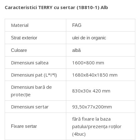
Caracteristici TERRY cu sertar (1B810-1) Alb
Material
FAG
Strat exterior
ulei de in organic
Culoare
albă
Dimensiuni saltea
1600×800 mm
Dimensiuni pat (L*I*l)
1680x840x1850 mm
Dimensiuni bară de
830x30x 420 mm
protecție
Dimensiuni sertar
93,50x77x200mm
fără fixare la baza
patului/prezența roților
Fixare sertar
(4buc)