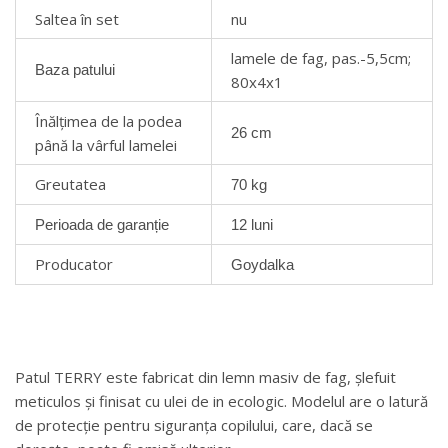
Saltea în set
nu
lamele de fag, pas.-5,5cm;
Baza patului
80x4x1
Înălțimea de la podea
26 cm
până la vârful lamelei
Greutatea
70 kg
Perioada de garanție
12 luni
Producator
Goydalka
Patul TERRY este fabricat din lemn masiv de fag, șlefuit
meticulos și finisat cu ulei de in ecologic. Modelul are o latură
de protecție pentru siguranța copilului, care, dacă se