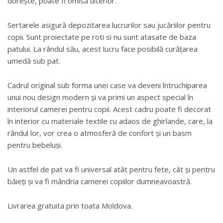
dorește, poate fi omisă ulterior.
Sertarele asigură depozitarea lucrurilor sau jucăriilor pentru
copii. Sunt proiectate pe roti si nu sunt atasate de baza
patului. La rândul său, acest lucru face posibilă curățarea
umedă sub pat.
Cadrul original sub forma unei case va deveni întruchiparea
unui nou design modern și va primi un aspect special în
interiorul camerei pentru copii. Acest cadru poate fi decorat
în interior cu materiale textile cu adaos de ghirlande, care, la
rândul lor, vor crea o atmosferă de confort și un basm
pentru bebeluși.
Un astfel de pat va fi universal atât pentru fete, cât și pentru
băieți și va fi mândria camerei copiilor dumneavoastră.
Livrarea gratuita prin toata Moldova.