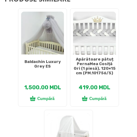
Apărătoare pătuț
Baldachin Luxury
PernaMea Cosiță
Grey ES
Gri (1 piesă), 120×15
cm (PM.101756/5)
1,500.00
MDL
419.00
MDL
Cumpără
Cumpără