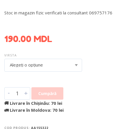
Stoc in magazin fizic verificati la consultant 069757176
DETALII DESPRE LIVRARE >
190.00
MDL
VIRSTA
Alegeți o opțiune
-
+
Cumpără
🚚 Livrare în Chișinău: 70 lei
🚛 Livrare în Moldova: 70 lei
COD PRODUS:
AA155322