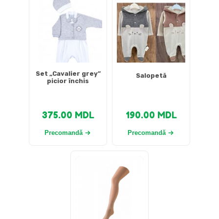
Set „Cavalier grey”
Salopetă
picior închis
375.00
MDL
190.00
MDL
Precomandă
Precomandă