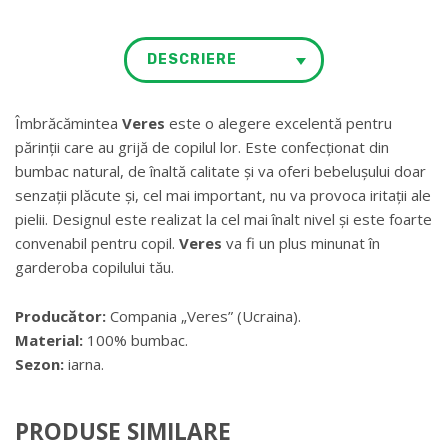
DESCRIERE
Îmbrăcămintea
Veres
este o alegere excelentă pentru
părinții care au grijă de copilul lor. Este confecționat din
bumbac natural, de înaltă calitate și va oferi bebelușului doar
senzații plăcute și, cel mai important, nu va provoca iritații ale
pielii. Designul este realizat la cel mai înalt nivel și este foarte
convenabil pentru copil.
Veres
va fi un plus minunat în
garderoba copilului tău.
Producător:
Compania „Veres” (Ucraina).
Material:
100% bumbac.
Sezon:
iarna.
PRODUSE SIMILARE