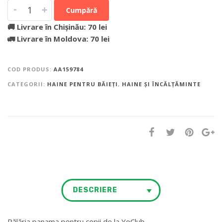
-
+
Cumpără
🚚 Livrare în Chișinău: 70 lei
🚛 Livrare în Moldova: 70 lei
COD PRODUS:
AA159784
CATEGORII:
HAINE PENTRU BĂIEȚI
,
HAINE ȘI ÎNCĂLȚĂMINTE
DESCRIERE
Pălăria panama pentru copii de la YoClub.