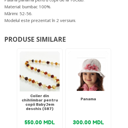
Material: bumbac 100%.
Mărimi: 52-56.
Modelul este prezentat în 2 versiuni.
PRODUSE SIMILARE
Colier din
Panama
chihlimbar pentru
copii BabyJem
deschis (587)
550.00
MDL
300.00
MDL