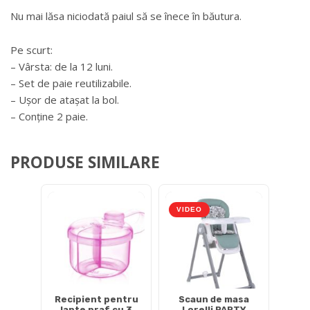
Nu mai lăsa niciodată paiul să se înece în băutura.
Pe scurt:
– Vârsta: de la 12 luni.
– Set de paie reutilizabile.
– Ușor de atașat la bol.
– Conține 2 paie.
PRODUSE SIMILARE
VIDEO
Recipient pentru
Scaun de masa
lapte praf cu 3
Lorelli PARTY