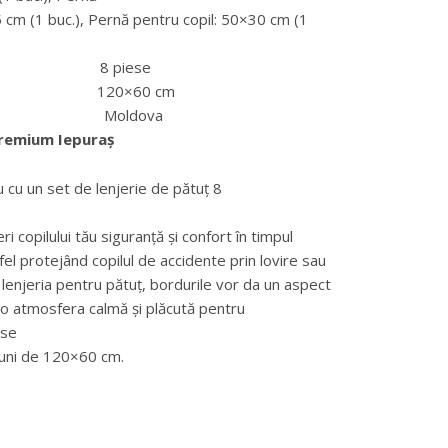
, Pernă pentru copil: 50×30 cm (1
e 8 piese
20×60 cm
e Moldova
Premium Iepuraș
u cu un set de lenjerie de pătuț 8
i copilului tău siguranță și confort în timpul
tfel protejând copilul de accidente prin lovire sau
e lenjeria pentru pătuț, bordurile vor da un aspect
ea o atmosfera calmă și plăcută pentru
 se
iuni de 120×60 cm.