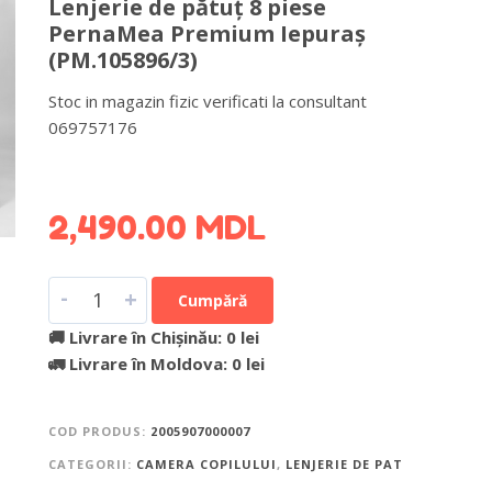
Lenjerie de pătuț 8 piese
PernaMea Premium Iepuraș
(PM.105896/3)
Stoc in magazin fizic verificati la consultant
069757176
DETALII DESPRE LIVRARE >
2,490.00
MDL
-
+
Cumpără
🚚 Livrare în Chișinău: 0 lei
🚛 Livrare în Moldova: 0 lei
COD PRODUS:
2005907000007
CATEGORII:
CAMERA COPILULUI
,
LENJERIE DE PAT