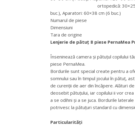
ortopedică: 30×25 cm (1 buc.)
buc.), Aparatori: 60×38 cm (6 buc.)
Numarul de pies
Dimensiuni 1
Tara de origin
Lenjerie de pătuț 8 piese PernaMea 
Înseninează camera și pătuțul copilului tă
piese PernaMea.
Bordurile sunt special create pentru a ofer
somnului sau în timpul jocului în pătuț, as
de curenții de aer din încăpere. Alături d
deosebit pătuțului, iar copilului ii vor cr
a se odihni și a se juca. Bordurile laterale
potrivesc la pătuțuri standard cu dimens
Particularități