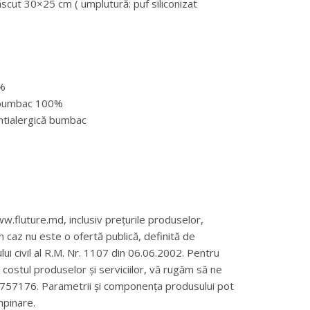
cut 30×25 cm ( umplutură: puf siliconizat
0%
, bumbac 100%
ntialergică bumbac
w.fluture.md, inclusiv prețurile produselor,
un caz nu este o ofertă publică, definită de
ului civil al R.M. Nr. 1107 din 06.06.2002. Pentru
și costul produselor și serviciilor, vă rugăm să ne
69757176. Parametrii și componența produsului pot
mpinare.