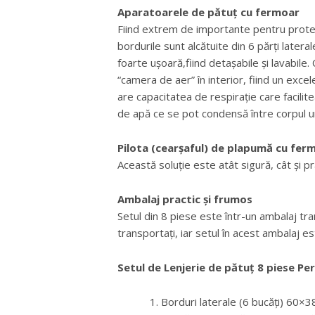
Aparatoarele de pătuț cu fermoar
Fiind extrem de importante pentru prote
bordurile sunt alcătuite din 6 părți later
foarte ușoară,fiind detașabile și lavabile
“camera de aer” în interior, fiind un exce
are capacitatea de respirație care facili
de apă ce se pot condensă între corpul 
Pilota (cearșaful) de plapumă cu fer
Această soluție este atât sigură, cât și pra
Ambalaj practic și frumos
Setul din 8 piese este într-un ambalaj tr
transportați, iar setul în acest ambalaj e
Setul de Lenjerie de pătuț 8 piese Pe
Borduri laterale (6 bucăți) 60×3