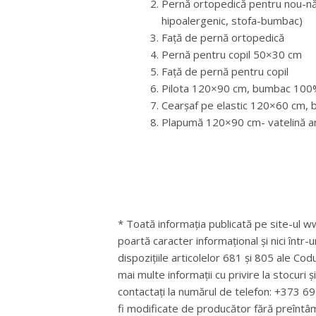
Pernă ortopedică pentru nou-năs
hipoalergenic, stofa-bumbac)
Față de pernă ortopedică
Pernă pentru copil 50×30 cm
Față de pernă pentru copil
Pilota 120×90 cm, bumbac 10
Cearșaf pe elastic 120×60 cm
Plapumă 120×90 cm- vatelină a
* Toată informația publicată pe site-ul ww
poartă caracter informațional și nici într-
dispozițiile articolelor 681 și 805 ale Cod
mai multe informații cu privire la stocuri 
contactați la numărul de telefon: +373 
fi modificate de producător fără preîntâ