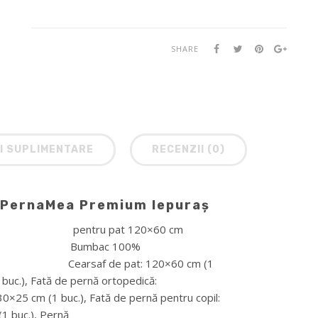
SHARE
I SUPLIMENTARE
RECENZII (0)
e PernaMea Premium Iepuraș
u pat 120×60 cm
mbac 100%
f de pat: 120×60 cm (1
0 cm (1 buc.), Fată de pernă ortopedică:
tă de pernă pentru copil:
mă: 120×90 cm (1 buc.), Pernă