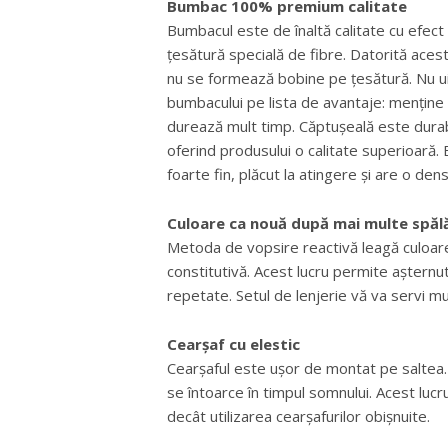
Bumbac 100% premium calitate
Bumbacul este de înaltă calitate cu efect
țesătură specială de fibre. Datorită acest
nu se formează bobine pe țesătură. Nu uit
bumbacului pe lista de avantaje: menține 
durează mult timp. Căptușeală este durab
oferind produsului o calitate superioară.
foarte fin, plăcut la atingere și are o den
Culoare ca nouă după mai multe spălă
Metoda de vopsire reactivă leagă culoarea
constitutivă. Acest lucru permite așternu
repetate. Setul de lenjerie vă va servi m
Cearșaf cu elestic
Cearșaful este ușor de montat pe saltea. 
se întoarce în timpul somnului. Acest luc
decât utilizarea cearșafurilor obișnuite.