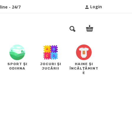
Login
ine - 24/7
SPORT ȘI
JOCURI ȘI
HAINE ȘI
ODIHNA
JUCĂRII
ÎNCĂLȚĂMINT
E