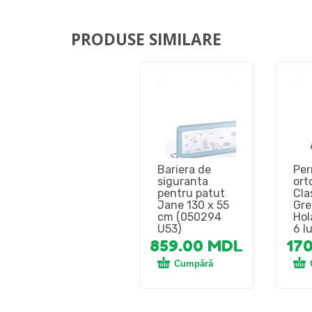
PRODUSE SIMILARE
Bariera de
Per
siguranta
ort
pentru patut
Cla
Jane 130 x 55
Gre
cm (050294
Hol
U53)
6 l
859.00
MDL
17
Cumpără