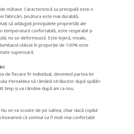
 de mătase. Caracteristică sa principală este o
ei fabricări, țesătura este mai durabilă,
ați să adăugați principalele proprietăți ale
o temperatură confortabilă, este respirabil și
ilă, nu se deformează. Este lejeră, moale,
 Bumbacul utilizat în proporție de 100% este
sitate superioară.
ri
 de fiecare fir individual, devenind partea lor
tului PernaMea să rămână strălucitor după spălări
ult timp și va rămâne după ani ca nou.
Nu se va scoate de pe saltea, chiar dacă copilul
ru înseamnă că somnul va fi mult mai confortabil