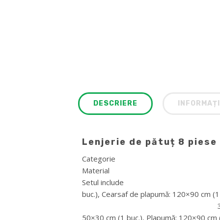
DESCRIERE
INFORMAȚI
Lenjerie de pătuț 8 pies
Categorie pentr
Material Bu
Setul include Cearsa
buc.), Cearsaf de plapumă: 120×9
30×25 cm (1 buc.), Fa
50×30 cm (1 buc.), Plapu