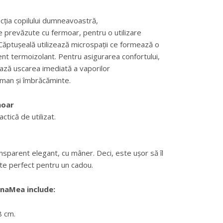
cția copilului dumneavoastră,
ale prevăzute cu fermoar, pentru o utilizare
. Căptușeală utilizează microspații ce formează o
lent termoizolant. Pentru asigurarea confortului,
tează uscarea imediată a vaporilor
uman și îmbrăcăminte.
moar
ctică de utilizat.
ansparent elegant, cu mâner. Deci, este ușor să îl
ste perfect pentru un cadou.
rnaMea include:
8 cm.