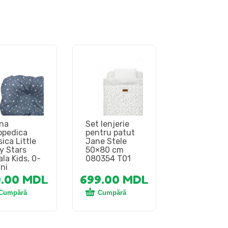
na
Set lenjerie
opedica
pentru patut
sica Little
Jane Stele
y Stars
50×80 cm
ala Kids, 0-
080354 T01
uni
0.00
MDL
699.00
MDL
Cumpără
Cumpără