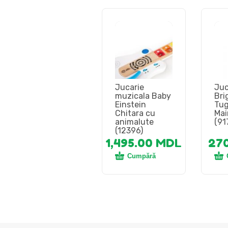
Jucarie
Juc
muzicala Baby
Bri
Einstein
Tug
Chitara cu
Mai
animalute
(91
(12396)
1,495.00
MDL
27
Cumpără