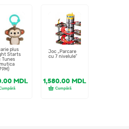
arie plus
Joc „Parcare
ght Starts
cu 7 nivelule”
 Tunes
mutica
79M)
0.00
MDL
1,580.00
MDL
Cumpără
Cumpără