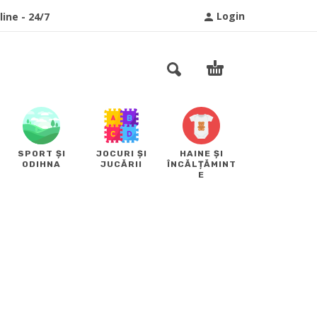
Login
ine - 24/7
SPORT ȘI
JOCURI ȘI
HAINE ȘI
ODIHNA
JUCĂRII
ÎNCĂLȚĂMINT
E