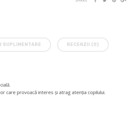
SHARE
I SUPLIMENTARE
RECENZII (0)
ială.
r care provoacă interes și atrag atenția copilului.