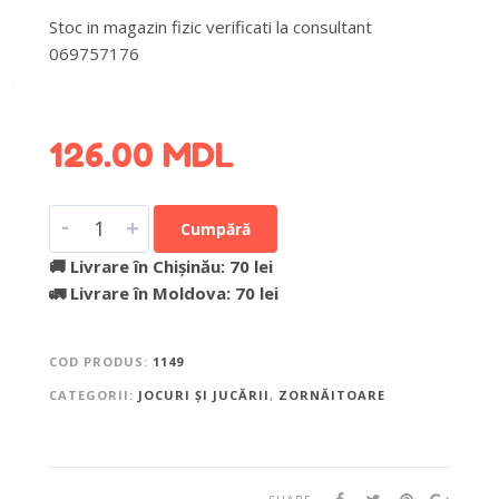
Stoc in magazin fizic verificati la consultant
069757176
DETALII DESPRE LIVRARE >
126.00
MDL
-
+
Cumpără
🚚 Livrare în Chișinău: 70 lei
🚛 Livrare în Moldova: 70 lei
COD PRODUS:
1149
CATEGORII:
JOCURI ȘI JUCĂRII
,
ZORNĂITOARE