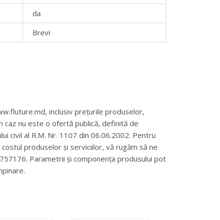
da
Brevi
w.fluture.md, inclusiv prețurile produselor,
un caz nu este o ofertă publică, definită de
ului civil al R.M. Nr. 1107 din 06.06.2002. Pentru
și costul produselor și serviciilor, vă rugăm să ne
69757176. Parametrii și componența produsului pot
mpinare.