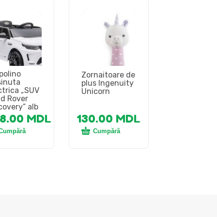
polino
Zornaitoare de
inuta
plus Ingenuity
ctrica „SUV
Unicorn
d Rover
covery” alb
98.00
MDL
130.00
MDL
Cumpără
Cumpără