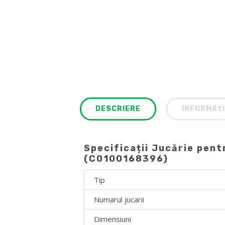
DESCRIERE
INFORMAȚI
Specificații Jucărie pent
(C0100168396)
Tip
Numarul jucarii
Dimensiuni