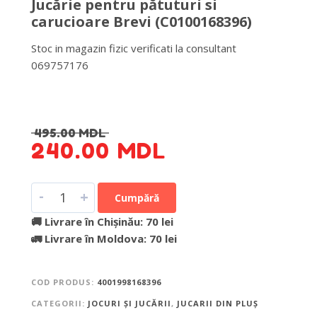
Jucărie pentru pătuturi si
carucioare Brevi (C0100168396)
Stoc in magazin fizic verificati la consultant
069757176
DETALII DESPRE LIVRARE >
495.00
MDL
240.00
MDL
-
+
Cumpără
🚚 Livrare în Chișinău: 70 lei
🚛 Livrare în Moldova: 70 lei
COD PRODUS:
4001998168396
CATEGORII:
JOCURI ȘI JUCĂRII
,
JUCARII DIN PLUȘ