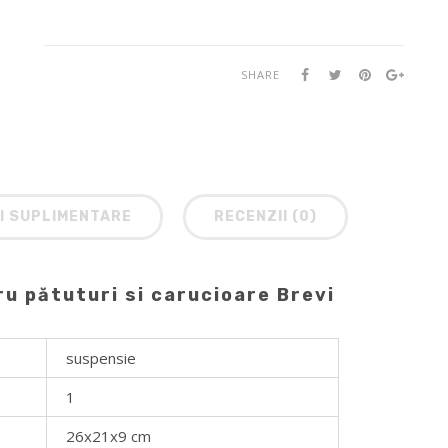
SHARE
I SUPLIMENTARE
RECENZII (0)
ru pătuturi si carucioare Brevi
suspensie
1
26x21x9 cm