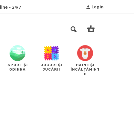
Login
ine - 24/7
SPORT ȘI
JOCURI ȘI
HAINE ȘI
ODIHNA
JUCĂRII
ÎNCĂLȚĂMINT
E