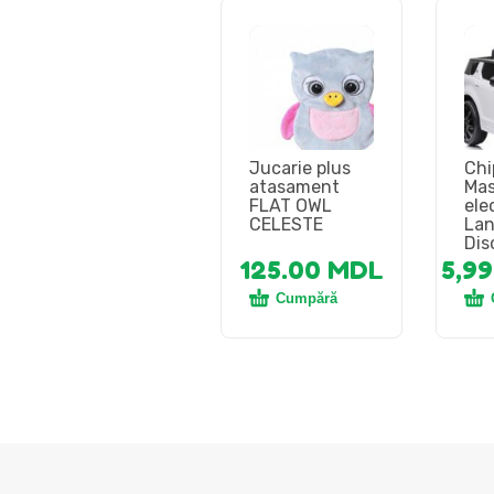
Jucarie plus
Chi
atasament
Mas
FLAT OWL
ele
CELESTE
Lan
Dis
125.00
MDL
5,9
Cumpără