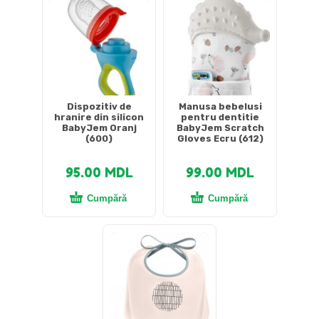
Dispozitiv de
Manusa bebelusi
hranire din silicon
pentru dentitie
BabyJem Oranj
BabyJem Scratch
(600)
Gloves Ecru (612)
95.00
MDL
99.00
MDL
Cumpără
Cumpără