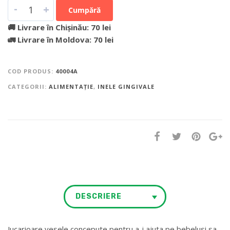
-
+
Cumpără
🚚 Livrare în Chișinău: 70 lei
🚛 Livrare în Moldova: 70 lei
COD PRODUS:
40004A
CATEGORII:
ALIMENTAȚIE
,
INELE GINGIVALE
DESCRIERE
Jucarioare vesele concepute pentru a-i ajuta pe bebelusi sa